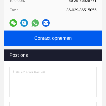
Telefoon:
86-29-86528771
Fax.:
86-029-86515056
Contact opnemen
Post ons