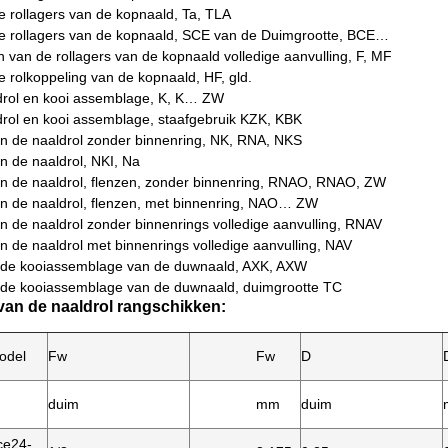
 rollagers van de kopnaald, Ta, TLA
e rollagers van de kopnaald, SCE van de Duimgrootte, BCE…
 van de rollagers van de kopnaald volledige aanvulling, F, MF
 rolkoppeling van de kopnaald, HF, gld.
drol en kooi assemblage, K, K… ZW
drol en kooi assemblage, staafgebruik KZK, KBK
an de naaldrol zonder binnenring, NK, RNA, NKS
n de naaldrol, NKI, Na
an de naaldrol, flenzen, zonder binnenring, RNAO, RNAO, ZW
an de naaldrol, flenzen, met binnenring, NAO… ZW
n de naaldrol zonder binnenrings volledige aanvulling, RNAV
n de naaldrol met binnenrings volledige aanvulling, NAV
n de kooiassemblage van de duwnaald, AXK, AXW
n de kooiassemblage van de duwnaald, duimgrootte TC
van de naaldrol rangschikken:
odel
Fw
Fw
D
duim
mm
duim
ce24-