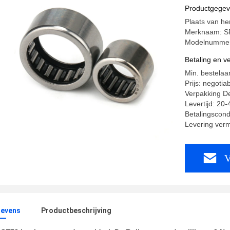
Productgege
Plaats van he
Merknaam: S
Modelnummer
Betaling en 
Min. bestelaa
Prijs: negotia
Verpakking Det
Levertijd: 20
Betalingscond
Levering ver
V
evens
Productbeschrijving