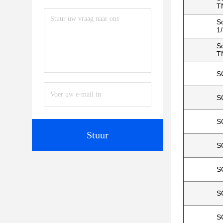
T
S
1
S
T
S
S
S
Stuur
S
S
S
S