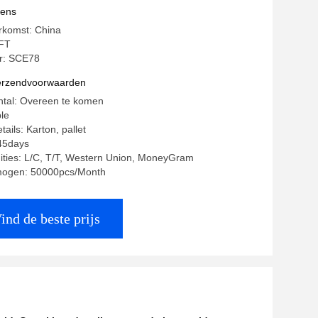
vens
rkomst: China
FT
: SCE78
verzendvoorwaarden
ntal: Overeen te komen
ble
ails: Karton, pallet
-45days
ities: L/C, T/T, Western Union, MoneyGram
mogen: 50000pcs/Month
ind de beste prijs