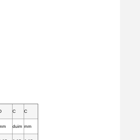
D
C
C
mm
duim
mm