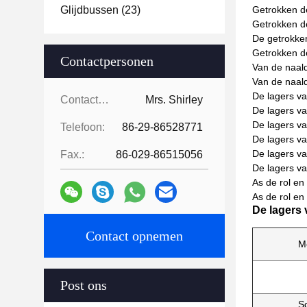
Glijdbussen
(23)
Getrokken de
Getrokken d
De getrokken
Getrokken de
Contactpersonen
Van de naal
Van de naal
De lagers v
Contactpersonen:
Mrs. Shirley
De lagers va
De lagers v
Telefoon:
86-29-86528771
De lagers v
De lagers va
Fax.:
86-029-86515056
De lagers va
As de rol e
As de rol e
De lagers 
Contact opnemen
M
Post ons
S