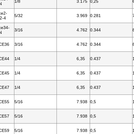
1/8
3.175
0,25
N
ce2-
5/32
3.969
0.281
/2-4
ce34-
3/16
4.762
0.344
N
CE36
3/16
4.762
0.344
CE44
1/4
6,35
0.437
CE45
1/4
6,35
0.437
CE47
1/4
6,35
0.437
CE55
5/16
7.938
0,5
CE57
5/16
7.938
0,5
CE59
5/16
7.938
0,5