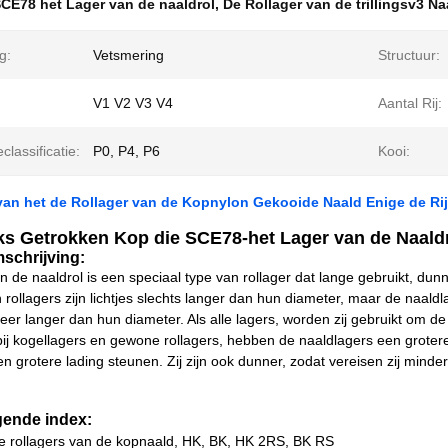
CE78 het Lager van de naaldrol
,
De Rollager van de trillingsv3 Na
g:
Vetsmering
Structuur:
V1 V2 V3 V4
Aantal Rij:
classificatie:
P0, P4, P6
Kooi:
an het de Rollager van de Kopnylon Gekooide Naald Enige de Rijs
s Getrokken Kop die SCE78-het Lager van de Naald
schrijving:
n de naaldrol is een speciaal type van rollager dat lange gebruikt, dun
 rollagers zijn lichtjes slechts langer dan hun diameter, maar de naaldla
keer langer dan hun diameter. Als alle lagers, worden zij gebruikt om d
ij kogellagers en gewone rollagers, hebben de naaldlagers een grotere
en grotere lading steunen. Zij zijn ook dunner, zodat vereisen zij mind
gende index:
e rollagers van de kopnaald, HK, BK, HK 2RS, BK RS