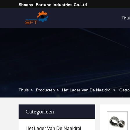
Shaanxi Fortune Industries Co.ltd
Thui
Thuis
>
Producten
>
Het Lager Van De Naaldrol
>
Getro
Categorieën
Het Lager Van De Naaldrol