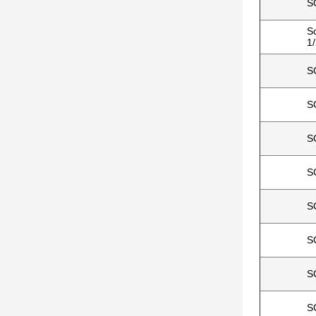
S
S
1
S
S
S
S
S
S
S
S