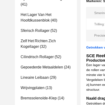
Markeren:
S
(41)
Smerin
Het Lager Van Het
Hoofdkussenblok
(40)
Trilling:
Sferisch Rollager
(52)
Precisie
Zelf Het Richten Zich
Kogellager
(32)
Getrokken v
SCE Reek
Cilindrisch Rollager
(52)
Productom
Een lager va
Gepoederde Metaaldelen
(24)
de rollen van
minste vier 
Lineaire Leibaan
(29)
Vergeleken b
zij kunnen e
Wrijvingplaten
(13)
structuur.
Bremssolenoïde-Klep
(14)
Naald dra
Getrokken d