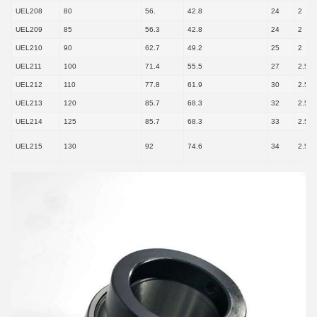
UEL208
80
56.
42.8
24
2
UEL209
85
56.3
42.8
24
2
UEL210
90
62.7
49.2
25
2
UEL211
100
71.4
55.5
27
2.5
UEL212
110
77.8
61.9
30
2.5
UEL213
120
85.7
68.3
32
2.5
UEL214
125
85.7
68.3
33
2.5
UEL215
130
92
74.6
34
2.5