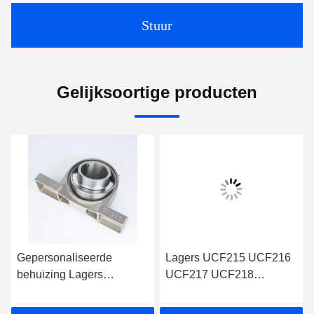
Stuur
Gelijksoortige producten
Gepersonaliseerde
Lagers UCF215 UCF216
behuizing Lagers
UCF217 UCF218
Vervaardiging
UCF219 Balkbloklagers
Kussenbloklagers Ucp
voor kussens