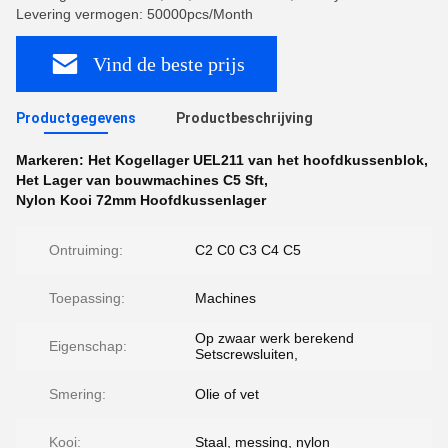
Levering vermogen: 50000pcs/Month
Vind de beste prijs
Productgegevens
Productbeschrijving
Markeren:
Het Kogellager UEL211 van het hoofdkussenblok
,
Het Lager van bouwmachines C5 Sft
,
Nylon Kooi 72mm Hoofdkussenlager
Ontruiming:
C2 C0 C3 C4 C5
Toepassing:
Machines
Op zwaar werk berekend
Eigenschap:
Setscrewsluiten,
Smering:
Olie of vet
Kooi:
Staal, messing, nylon