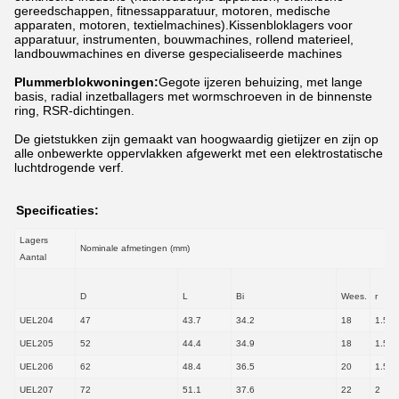
gereedschappen, fitnessapparatuur, motoren, medische
apparaten, motoren, textielmachines).Kissenbloklagers voor
apparatuur, instrumenten, bouwmachines, rollend materieel,
landbouwmachines en diverse gespecialiseerde machines
Plummerblokwoningen:
Gegote ijzeren behuizing, met lange
basis, radial inzetballagers met wormschroeven in de binnenste
ring, RSR-dichtingen.
De gietstukken zijn gemaakt van hoogwaardig gietijzer en zijn op
alle onbewerkte oppervlakken afgewerkt met een elektrostatische
luchtdrogende verf.
Specificaties:
Lagers
Nominale afmetingen (mm)
Aantal
D
L
Bi
Wees.
r
UEL204
47
43.7
34.2
18
1.5
UEL205
52
44.4
34.9
18
1.5
UEL206
62
48.4
36.5
20
1.5
UEL207
72
51.1
37.6
22
2