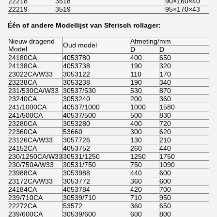
22218
3518
90×160×40
22219
3519
95×170×43
Één of andere Modellijst van Sferisch rollager:
Nieuw dragend
Afmeting/mm
Oud model
Model
D
D
24180CA
4053780
400
650
24138CA
4053738
190
320
23022CA/W33
3053122
110
170
23238CA
3053238
190
340
231/530CA/W33
30537/530
530
870
23240CA
3053240
200
360
241/1000CA
40537/1000
1000
1580
241/500CA
40537/500
500
830
23280CA
3053280
400
720
22360CA
53660
300
620
23126CA/W33
3057726
130
210
24152CA
4053752
260
440
230/1250CA/W33
30531/1250
1250
1750
230/750A/W33
30531/750
750
1090
23988CA
3053988
440
600
23172CA/W33
3053772
360
600
24184CA
4053784
420
700
239/710CA
30539/710
710
950
22272CA
53572
360
650
239/600CA
30539/600
600
800