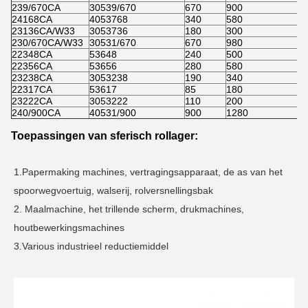
239/670CA
30539/670
670
900
24168CA
4053768
340
580
23136CA/W33
3053736
180
300
230/670CA/W33
30531/670
670
980
22348CA
53648
240
500
22356CA
53656
280
580
23238CA
3053238
190
340
22317CA
53617
85
180
23222CA
3053222
110
200
240/900CA
40531/900
900
1280
Toepassingen van
sferisch rollager
:
1.Papermaking machines, vertragingsapparaat, de as van het 
spoorwegvoertuig, walserij, rolversnellingsbak
2. Maalmachine, het trillende scherm, drukmachines, 
houtbewerkingsmachines
3.Various industrieel reductiemiddel