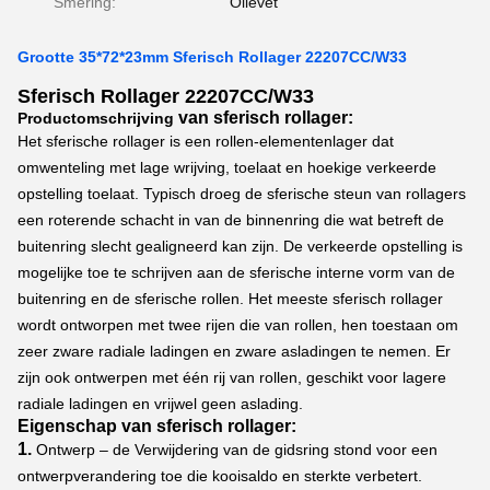
Smering:
Olievet
Grootte 35*72*23mm Sferisch Rollager 22207CC/W33
Sferisch Rollager 22207CC/W33
van sferisch rollager:
Productomschrijving
Het sferische rollager is een rollen-elementenlager dat
omwenteling met lage wrijving, toelaat en hoekige verkeerde
opstelling toelaat. Typisch droeg de sferische steun van rollagers
een roterende schacht in van de binnenring die wat betreft de
buitenring slecht gealigneerd kan zijn. De verkeerde opstelling is
mogelijke toe te schrijven aan de sferische interne vorm van de
buitenring en de sferische rollen. Het meeste sferisch rollager
wordt ontworpen met twee rijen die van rollen, hen toestaan om
zeer zware radiale ladingen en zware asladingen te nemen. Er
zijn ook ontwerpen met één rij van rollen, geschikt voor lagere
radiale ladingen en vrijwel geen aslading.
Eigenschap van
sferisch rollager:
1.
Ontwerp – de Verwijdering van de gidsring stond voor een
ontwerpverandering toe die kooisaldo en sterkte verbetert.