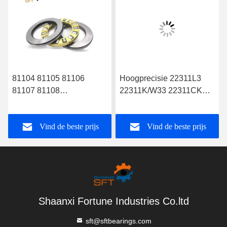
81104 81105 81106
Hoogprecisie 22311L3
81107 81108
22311K/W33 22311CK
Stootrollagers in P0 P6 P5
bolrollagers
P4 P2 met een
Vind de beste prijs
Vind de beste prijs
nauwkeurigheidscategorie
en met chroomstaal
Shaanxi Fortune Industries Co.ltd
sft@sftbearings.com