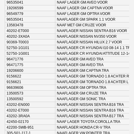
96535041
NAAF LAGER GM AVEO VOOR
19206599
NAAF LAGER GM CAPTIVA VOOR
96549779
NAAF LAGER GM OPTRA VOOR
96535041
NAAFLAGER GM SPARK 1.1 VOOR
13583478
NAAF MET GM CRUZE VOOR
40202-ET000
NAAFLAGER NISSAN SENTRA B16 VOOR
40202-3XA0A
NAAFLAGER NISSAN NV350 VOOR
90369-T0003
NAAFLAGER NISSAN HILUX 2.7 VOOR
52750-1G101
NAAFLAGER CR HYUNDAI I10 08-14 1.1 TRA
52750-1G001
NAAFLAGER CR HYUNDAI ATTITUDE 12-14 
96471776
NAAFLAGER GM AVEO TRA
96471775
NAAFLAGER GM AVEO TRA
19206600
NAAFLAGER GM CAPTIVA TRA
9156622
NAAFLAGER GM TORNADO 1.8 ACHTER R
9156621
NAAFLAGER GM TORNADO 1.8 ACHTER L
96639606
NAAFLAGER GM OPTRA TRA
13500573
NAAFLAGER GM CRUZE TRA
13500592
NAAFLAGER GM SONIC TRA
43202-EN000
NAAFLAGER NISSAN SENTRA B16 TRA
43202-ET000
NAAFLAGER NISSAN SENTRA B16 TRA
43202-3RA0A
NAAFLAGER NISSAN SENTRA B17 TRA
42450-02170
NAAF LAGER TOYOTA COROLLA TRA
42200-SWB-951
NAAFLAGER HONDA CR-V TRA
305-501-117-1
NAAFLAGER VW POINTER TRA