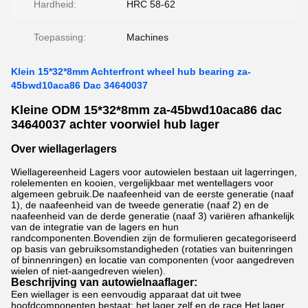
Hardheid:
HRC 58-62
Toepassing:
Machines
Klein 15*32*8mm Achterfront wheel hub bearing za-
45bwd10aca86 Dac 34640037
Kleine ODM 15*32*8mm za-45bwd10aca86 dac
34640037 achter voorwiel hub lager
Over wiellagerlagers
Wiellagereenheid Lagers voor autowielen bestaan ​​uit lagerringen,
rolelementen en kooien, vergelijkbaar met wentellagers voor
algemeen gebruik.De naafeenheid van de eerste generatie (naaf
1), de naafeenheid van de tweede generatie (naaf 2) en de
naafeenheid van de derde generatie (naaf 3) variëren afhankelijk
van de integratie van de lagers en hun
randcomponenten.Bovendien zijn de formulieren gecategoriseerd
op basis van gebruiksomstandigheden (rotaties van buitenringen
of binnenringen) en locatie van componenten (voor aangedreven
wielen of niet-aangedreven wielen).
Beschrijving van autowielnaaflager:
Een wiellager is een eenvoudig apparaat dat uit twee
hoofdcomponenten bestaat: het lager zelf en de race.Het lager