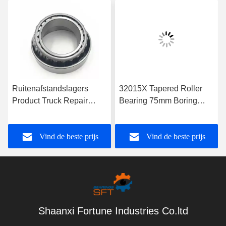
Ruitenafstandslagers
32015X Tapered Roller
Product Truck Repair
Bearing 75mm Boring
Bearing Reducer Support
Size Open Seals Type
Custom Taper Roller
voor optimale prestaties
Vind de beste prijs
Vind de beste prijs
Bearing 32011
Shaanxi Fortune Industries Co.ltd