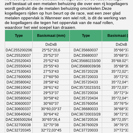
zelf bestaat uit een metalen behuizing die over een rij kogellagers
wordt gedrukt die de metalen behuizing omcirkelen.Deze
kogellagers rijden op hun beurt op de race, wat een zeer glad
metalen oppervlak is.Wanneer een wiel rolt, is dit de werking van
de kogellagers die tegen het oppervlak van de naaf rollen,
waardoor het wiel soepel kan draaien.
Type
Basismaat (mm)
Type
Basismaat (m
D
xDxB
D
xDxB
DAC255200206
25*52*20,6
DAC35660037
35*66*37
DAC25520037
25*52*37
DAC35680037
35*68*37
DAC25520043
25*52*43
DAC35680233/30
35*68.02*33
DAC25550043
25*55*43
DAC35680039/36
35*68*39
DAC27530043
27*53*43
DAC35720228
35*72,02*28
DAC27600050
27*60*50
DAC35720033
35*72*33
DAC28580042
28*58*42
DAC35720433
35*72,04*33
DAC28610042
28*61*42
DAC35720233/31
35*72,03*33
DAC29530037
29*53*37
DAC35720034
35*72*34
DAC30580042
30*58*42
DAC35720434
35*72,04*34
DAC30600037
30*60*37
DAC35760054
35*76*54
DAC30600337
30*60,03*37
DAC36680033
36*68*33
DAC30640042
30*64*42
DAC36720033/28
36*72*33
DAC306500264
30*65*26,4
DAC36720534
36*72,05*34
DAC32700038
32*70*38
DAC36760029
36*76*29
DAC32720345
32*72,03*45
DAC37720033
37*72*33