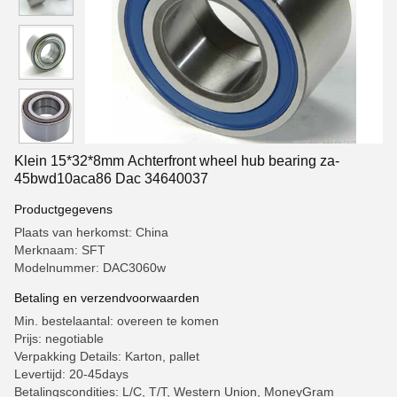
Klein 15*32*8mm Achterfront wheel hub bearing za-
45bwd10aca86 Dac 34640037
Productgegevens
Plaats van herkomst: China
Merknaam: SFT
Modelnummer: DAC3060w
Betaling en verzendvoorwaarden
Min. bestelaantal: overeen te komen
Prijs: negotiable
Verpakking Details: Karton, pallet
Levertijd: 20-45days
Betalingscondities: L/C, T/T, Western Union, MoneyGram