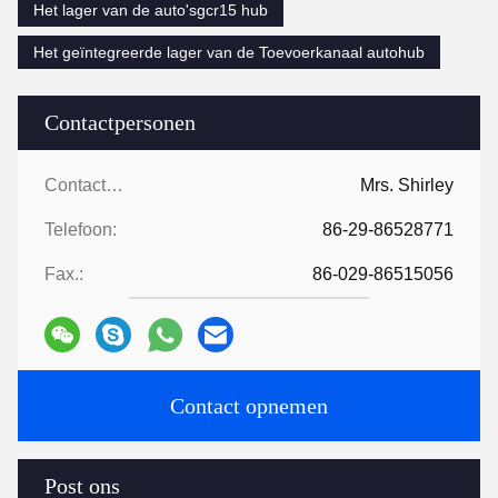
Het lager van de auto'sgcr15 hub
Het geïntegreerde lager van de Toevoerkanaal autohub
Contactpersonen
Contactpersonen:
Mrs. Shirley
Telefoon:
86-29-86528771
Fax.:
86-029-86515056
Contact opnemen
Post ons