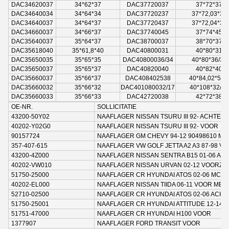
DAC34620037
34*62*37
DAC37720037
37*72*37
DAC34640034
34*64*34
DAC37720237
37*72,03*37
DAC34640037
34*64*37
DAC37720437
37*72,04*37
DAC34660037
34*66*37
DAC37740045
37*74*45
DAC35640037
35*64*37
DAC38700037
38*70*37
DAC35618040
35*61,8*40
DAC40800031
40*80*31
DAC35650035
35*65*35
DAC40800036/34
40*80*36/34
DAC35650037
35*65*37
DAC40820040
40*82*40
DAC35660037
35*66*37
DAC408402538
40*84,02*53,
DAC35660032
35*66*32
DAC401080032/17
40*108*32/17
DAC35660033
35*66*33
DAC42720038
42*72*38
OE-NR.
SOLLICITATIE
43200-50Y02
NAAFLAGER NISSAN TSURU III 92- ACHTER
40202-Y02G0
NAAFLAGER NISSAN TSURU III 92- VOOR
90157724
NAAFLAGER GM CHEVY 94-12 90498610 MG
357-407-615
NAAFLAGER VW GOLF JETTA A2 A3 87-98 V
43200-4Z000
NAAFLAGER NISSAN SENTRA B15 01-06 AC
40202-VW010
NAAFLAGER NISSAN URVAN 02-12 VOORZO
51750-25000
NAAFLAGER CR HYUNDAI ATOS 02-06 MC51
40202-EL000
NAAFLAGER NISSAN TIIDA 06-11 VOOR MET
52710-02500
NAAFLAGER CR HYUNDAI ATOS 02-06 ACHT
51750-25001
NAAFLAGER CR HYUNDAI ATTITUDE 12-14 
51751-47000
NAAFLAGER CR HYUNDAI H100 VOOR
1377907
NAAFLAGER FORD TRANSIT VOOR