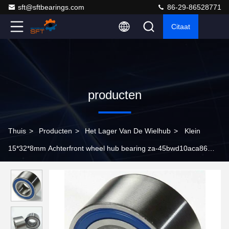
sft@sftbearings.com
86-29-86528771
Citaat
producten
Thuis
>
Producten
>
Het Lager Van De Wielhub
>
Klein
15*32*8mm Achterfront wheel hub bearing za-45bwd10aca86
Dac 34640037