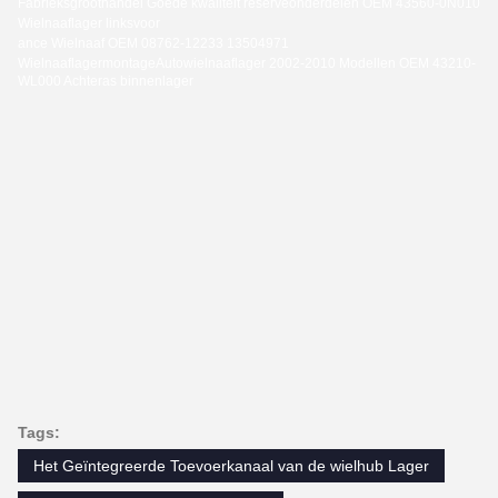
Fabrieksgroothandel Goede kwaliteit reserveonderdelen OEM 43560-0N010
Wielnaaflager linksvoor
ance Wielnaaf OEM 08762-12233 13504971
Wielnaaflagermontage
Autowielnaaflager 2002-2010 Modellen OEM 43210-
WL000 Achteras binnenlager
Tags:
Het Geïntegreerde Toevoerkanaal van de wielhub Lager