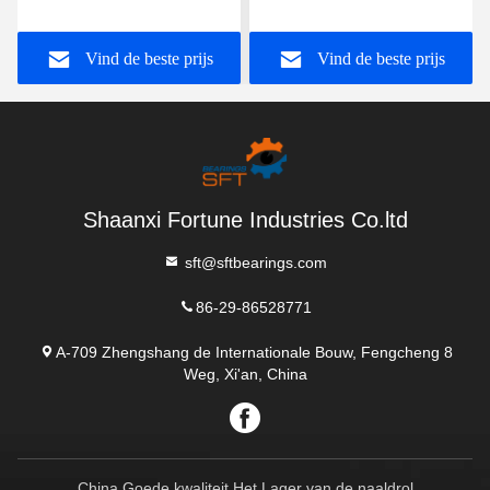
Slot Mannelijke
hydraulische cilinderstaaf
draadstaaf Eindlager voor
eindlager voor
Vind de beste prijs
Vind de beste prijs
4x4 Off-Road Vehicle
bouwmachines
Shaanxi Fortune Industries Co.ltd
sft@sftbearings.com
86-29-86528771
A-709 Zhengshang de Internationale Bouw, Fengcheng 8
Weg, Xi'an, China
China Goede kwaliteit Het Lager van de naaldrol