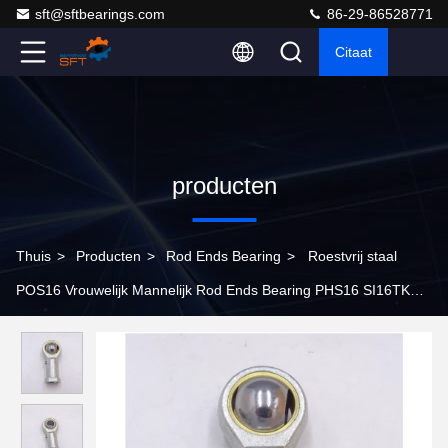
sft@sftbearings.com
86-29-86528771
Citaat
producten
Thuis
>
Producten
>
Rod Ends Bearing
>
Roestvrij staal
POS16 Vrouwelijk Mannelijk Rod Ends Bearing PHS16 SI16TK
SA16TK