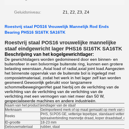
Geluidsniveau:
Z1, Z2, Z3, Z4
Roestvrij staal POS16 Vrouwelijk Mannelijk Rod Ends
Bearing PHS16 SI16TK SA16TK
Roestvrij staal POS16 vrouwelijke mannelijke
staaf eindgewricht lager PHS16 SI16TK SA16TK
Beschrijving van het kogelgewrichtlager:
De gewrichtslagers worden gedomineerd door een binnen- en
buitensfeer in een bolvormige buitenste ring, kunnen een grotere
belasting weerstaan.,Axial load of radial,axial joint load.Aangezien
het binnenste oppervlak van de buitenste bol is ingelegd met
composietmateriaal, zodat het werk in het lager zelf kan worden
gesmeerd.Gewoonlijk gebruikt voor langzamere
schommelbewegingenHet gaat hierbij om de verlichting van de
verlichting van de verlichting van de verlichting van de
verlichting.met een vermogen van niet meer dan 50 W,
gespecialiseerde machines en andere industrieën.
Naam van het product
eindlager van de staaf
Merknaam
Geïmporteerd merk of op maat gemaakt op merk van de 
PHS, SI.POS GE, vetterige tepeltype, standaard vetterige
Reeks
spiraalverbinding mannetje draad, koper draadstaaf, dra
ID-grootte
18-23 mm
Gebouwmateriaal
rubber, staal