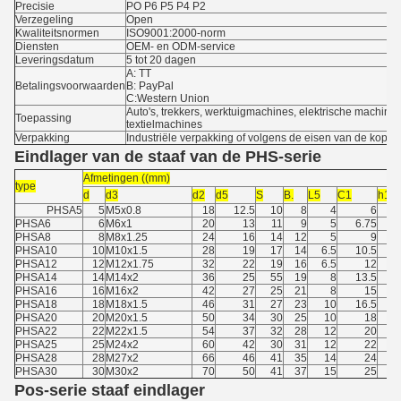
Precisie
PO P6 P5 P4 P2
Verzegeling
Open
Kwaliteitsnormen
ISO9001:2000-norm
Diensten
OEM- en ODM-service
Leveringsdatum
5 tot 20 dagen
A: TT
Betalingsvoorwaarden
B: PayPal
C:Western Union
Auto's, trekkers, werktuigmachines, elektrische machi
Toepassing
textielmachines
Verpakking
Industriële verpakking of volgens de eisen van de koper
Eindlager van de staaf van de PHS-serie
Afmetingen ((mm)
type
d
d3
d2
d5
S
B.
L5
C1
h1
PHSA5
5
M5x0.8
18
12.5
10
8
4
6
PHSA6
6
M6x1
20
13
11
9
5
6.75
PHSA8
8
M8x1.25
24
16
14
12
5
9
PHSA10
10
M10x1.5
28
19
17
14
6.5
10.5
PHSA12
12
M12x1.75
32
22
19
16
6.5
12
PHSA14
14
M14x2
36
25
55
19
8
13.5
PHSA16
16
M16x2
42
27
25
21
8
15
PHSA18
18
M18x1.5
46
31
27
23
10
16.5
PHSA20
20
M20x1.5
50
34
30
25
10
18
PHSA22
22
M22x1.5
54
37
32
28
12
20
PHSA25
25
M24x2
60
42
30
31
12
22
PHSA28
28
M27x2
66
46
41
35
14
24
1
PHSA30
30
M30x2
70
50
41
37
15
25
1
Pos-serie staaf eindlager