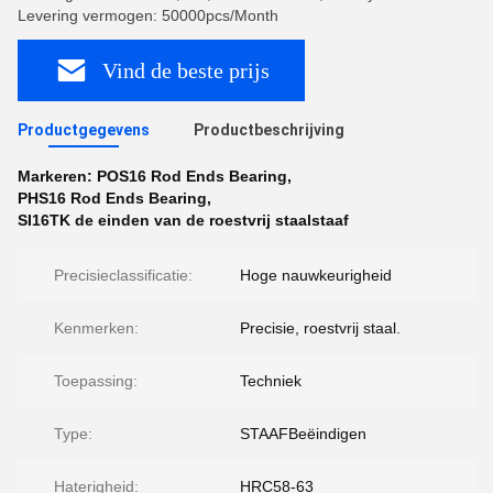
Levering vermogen: 50000pcs/Month
Vind de beste prijs
Productgegevens
Productbeschrijving
Markeren:
POS16 Rod Ends Bearing
,
PHS16 Rod Ends Bearing
,
SI16TK de einden van de roestvrij staalstaaf
Precisieclassificatie:
Hoge nauwkeurigheid
Kenmerken:
Precisie, roestvrij staal.
Toepassing:
Techniek
Type:
STAAFBeëindigen
Haterigheid:
HRC58-63