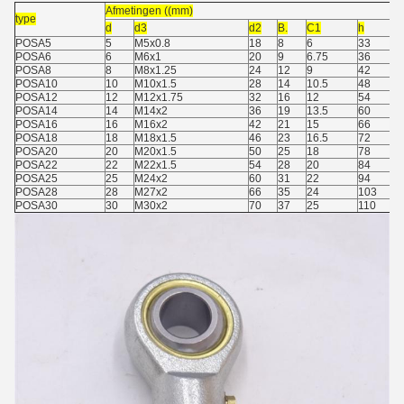
Afmetingen ((mm)
type
d
d3
d2
B.
C1
h
POSA5
5
M5x0.8
18
8
6
33
POSA6
6
M6x1
20
9
6.75
36
POSA8
8
M8x1.25
24
12
9
42
POSA10
10
M10x1.5
28
14
10.5
48
POSA12
12
M12x1.75
32
16
12
54
POSA14
14
M14x2
36
19
13.5
60
POSA16
16
M16x2
42
21
15
66
POSA18
18
M18x1.5
46
23
16.5
72
POSA20
20
M20x1.5
50
25
18
78
POSA22
22
M22x1.5
54
28
20
84
POSA25
25
M24x2
60
31
22
94
POSA28
28
M27x2
66
35
24
103
POSA30
30
M30x2
70
37
25
110