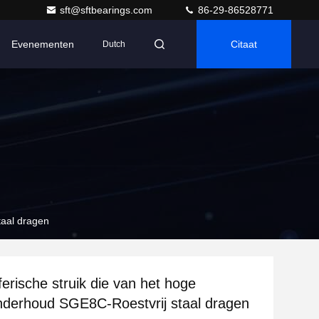
sft@sftbearings.com
86-29-86528771
Evenementen
Citaat
Dutch
taal dragen
ferische struik die van het hoge
nderhoud SGE8C-Roestvrij staal dragen