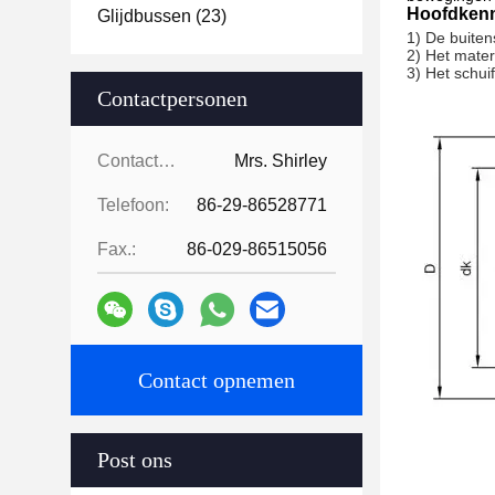
Hoofdkenm
Glijdbussen
(23)
1) De buiten
2) Het mater
3) Het schui
Contactpersonen
Contactpersonen:
Mrs. Shirley
Telefoon:
86-29-86528771
Fax.:
86-029-86515056
Contact opnemen
Post ons