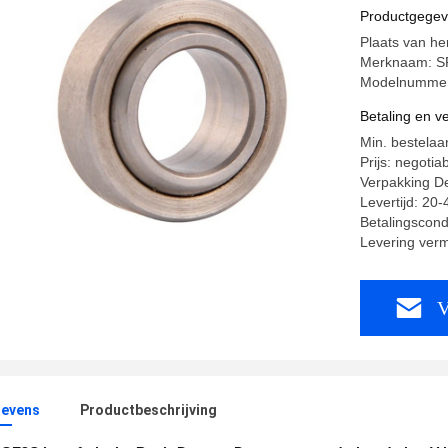
Productgege
Plaats van h
Merknaam: S
Modelnumme
Betaling en 
Min. bestelaa
Prijs: negotia
Verpakking Det
Levertijd: 20
Betalingscond
Levering ver
V
evens
Productbeschrijving