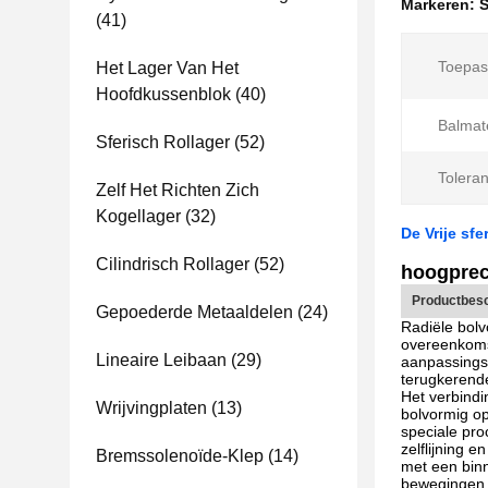
Markeren:
S
(41)
Toepas
Het Lager Van Het
Hoofdkussenblok
(40)
Balmate
Sferisch Rollager
(52)
Toleran
Zelf Het Richten Zich
Kogellager
(32)
De Vrije sf
Cilindrisch Rollager
(52)
hoogpreci
Productbesc
Gepoederde Metaaldelen
(24)
Radiële bolv
overeenkomst
Lineaire Leibaan
(29)
aanpassingsb
terugkerende
Het verbindi
Wrijvingplaten
(13)
bolvormig op
speciale pro
zelflijning 
Bremssolenoïde-Klep
(14)
met een binn
bewegingen 