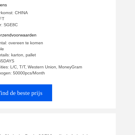
vens
erkomst: CHINA
FT
r: SGE8C
verzendvoorwaarden
ntal: overeen te komen
ble
ails: karton, pallet
-45DAYS
ities: L/C, T/T, Western Union, MoneyGram
mogen: 50000pcs/Month
ind de beste prijs