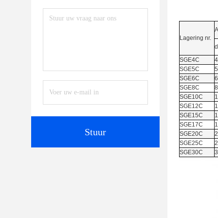
A
Lagering nr.
d
SGE4C
4
SGE5C
5
SGE6C
6
SGE8C
8
SGE10C
1
SGE12C
1
SGE15C
1
SGE17C
1
Stuur
SGE20C
2
SGE25C
2
SGE30C
3