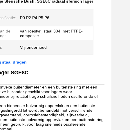
je Sferische Bush
,
SGE8C radiaal sferisch lager
sificatie:
P0 P2 P4 P5 P6
van de
van roestvrij staal 304, met PTFE-
ing:
composite
:
Vrij onderhoud
j staal dragen
 lager SGE8C
onvexe buitendiameter en een buitenste ring met een
ze bijzonder geschikt voor lagers waar
r bij relatief trage schuifsnelheden oscillerende of
s een binnenste bolvormig oppervlak en een buitenste
 geslingerd.Het wordt behandeld met verschillende
gweerstand, corrosiebestendigheid, slijtvastheid,
t een buitenste bolvormig oppervlak en een buitenste ring
een gebruikt voor laag snelheids oscillerende
normaal.