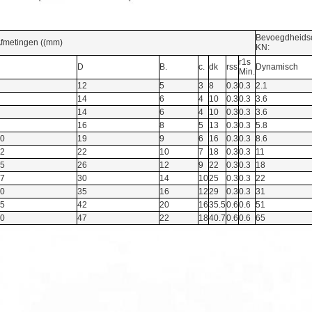
Bevoegdheids
fmetingen ((mm)
KN:
r1s
D
B.
c.
dk
rss
Dynamisch
Min.
12
5
3
8
0.3
0.3
2.1
14
6
4
10
0.3
0.3
3.6
14
6
4
10
0.3
0.3
3.6
16
8
5
13
0.3
0.3
5.8
0
19
9
6
16
0.3
0.3
8.6
2
22
10
7
18
0.3
0.3
11
5
26
12
9
22
0.3
0.3
18
7
30
14
10
25
0.3
0.3
22
0
35
16
12
29
0.3
0.3
31
5
42
20
16
35.5
0.6
0.6
51
0
47
22
18
40.7
0.6
0.6
65