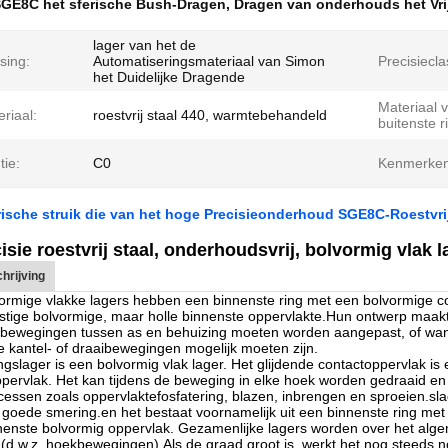
GE8C het sferische Bush-Dragen
,
Dragen van onderhouds het Vri
lager van het de
sing:
Automatiseringsmateriaal van Simon
Precisieclas
het Duidelijke Dragende
Materiaal 
riaal:
roestvrij staal 440, warmtebehandeld
buitenste r
tie:
C0
Kenmerken
erische struik die van het hoge Precisieonderhoud SGE8C-Roestvri
sie roestvrij staal, onderhoudsvrij, bolvormig vlak
hrijving
ormige vlakke lagers hebben een binnenste ring met een bolvormige c
ige bolvormige, maar holle binnenste oppervlakte.Hun ontwerp maakt 
ewegingen tussen as en behuizing moeten worden aangepast, of wannee
 kantel- of draaibewegingen mogelijk moeten zijn.
ngslager is een bolvormig vlak lager. Het glijdende contactoppervlak i
pervlak. Het kan tijdens de beweging in elke hoek worden gedraaid en
cessen zoals oppervlaktefosfatering, blazen, inbrengen en sproeien.sla
en goede smering.en het bestaat voornamelijk uit een binnenste ring me
enste bolvormig oppervlak. Gezamenlijke lagers worden over het algem
(d.w.z. hoekbewegingen).
Als de graad groot is, werkt het nog steeds 