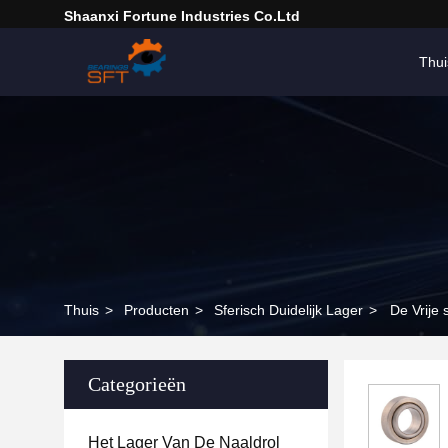
Shaanxi Fortune Industries Co.ltd
Thui
Thuis
>
Producten
>
Sferisch Duidelijk Lager
>
De Vrije
Categorieën
Het Lager Van De Naaldrol