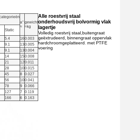
Alle roestvrij staal
categorieën
onderhoudsvrij bolvormig vlak
a°
gewicht
≈
≈kg
lagertje
Static
Volledig roestvrij staal,buitengraat
geëxtrudeerd, binnengraat oppervlak
5.4
16
0.003
hardchroomgeplatteerd. met PTFE
9.1
13
0.005
voering
9.1
13
0.004
14
15
0.008
21
12
0.011
28
10
0.015
45
8
0.027
56
10
0.041
78
9
0.066
127
7
0.119
166
6
0.163