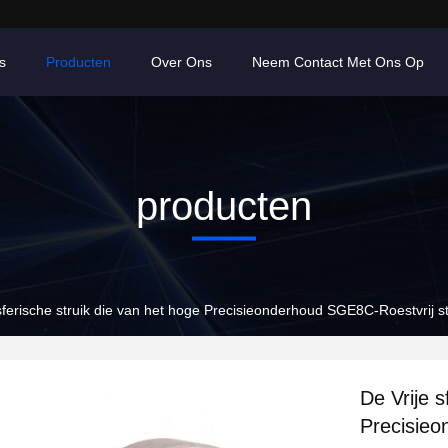
s
Producten
Over Ons
Neem Contact Met Ons Op
producten
 sferische struik die van het hoge Precisieonderhoud SGE8C-Roestvrij s
De Vrije s
Precisieo