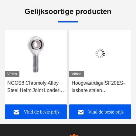
Gelijksoortige producten
Video
Video
NCOS8 Chromoly Alloy
Hoogwaardige SF20ES-
Steel Heim Joint Loader
lasbare stalen
Slot Mannelijke
hydraulische cilinderstaaf
draadstaaf Eindlager voor
eindlager voor
Vind de beste prijs
Vind de beste prijs
4x4 Off-Road Vehicle
bouwmachines