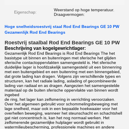
Weerstand op hoge temperatuur.
Eigenschap:
Draagvermogen:
Hoge snelheidsroestvrij staal Rod End Bearings GE 10 PW
Gezamenlijk Rod End Bearings
Roestvrij staalbal Rod End Bearings GE 10 PW
Beschrijving van kogelgewrichtlager:
Gezamenlijk Rod End Bearings is Rod End Bearings The het
basistype uit binnen en buitenringen met sferische het glijden
sferische contactoppervlakten samengesteld is. Het sferische
duidelijke lager is hoofdzakelijk samengesteld uit een binnenring
met een buitengebied en een buitenring met een binnengebied,
dat grote lading kan dragen. Volgens zijn verschillende types en
structuren, kan het radiale lading, aslading of gecombineerde
lading van radiaal en as dragen. Aangezien het samengestelde
materiaal op de buiten sferische oppervlakte van binnen wordt
ingebed
de ring, het lager kan zelfsmering in verrichting veroorzaken.
Over het algemeen gebruikt voor schommelingsbeweging met
lage snelheid, maar ook in een bepaalde hoekwaaier voor het
overhellen beweging, wanneer het steunschacht en schachtshell
gat niet concentrisch is, kan het nog normaal werken. Het
zelfsmerende gezamenlijke hulplager wordt gebruikt in
watermilieubescherming, professionele machines en andere