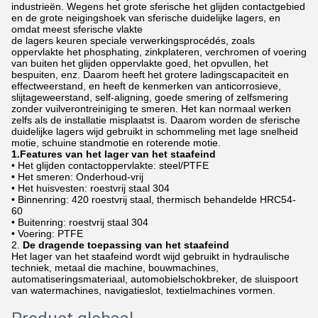
industrieën. Wegens het grote sferische het glijden contactgebied
en de grote neigingshoek van sferische duidelijke lagers, en
omdat meest sferische vlakte
de lagers keuren speciale verwerkingsprocédés, zoals
oppervlakte het phosphating, zinkplateren, verchromen of voering
van buiten het glijden oppervlakte goed, het opvullen, het
bespuiten, enz. Daarom heeft het grotere ladingscapaciteit en
effectweerstand, en heeft de kenmerken van anticorrosieve,
slijtageweerstand, self-aligning, goede smering of zelfsmering
zonder vuilverontreiniging te smeren. Het kan normaal werken
zelfs als de installatie misplaatst is. Daarom worden de sferische
duidelijke lagers wijd gebruikt in schommeling met lage snelheid
motie, schuine standmotie en roterende motie.
1.Features van het lager van het staafeind
• Het glijden contactoppervlakte: steel/PTFE
• Het smeren: Onderhoud-vrij
• Het huisvesten: roestvrij staal 304
• Binnenring: 420 roestvrij staal, thermisch behandelde HRC54-
60
• Buitenring: roestvrij staal 304
• Voering: PTFE
2.
De dragende toepassing van het staafeind
Het lager van het staafeind wordt wijd gebruikt in hydraulische
techniek, metaal die machine, bouwmachines,
automatiseringsmateriaal, automobielschokbreker, de sluispoort
van watermachines, navigatieslot, textielmachines vormen.