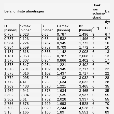
Hoek
van
Belangrijkste afmetingen
Basis
schuine
stand
dyna
D
d2max.
B
C1max.
h2
α [°]
C [lbf
[binnen]
[binnen]
[binnen]
[binnen]
[binnen]
0,787
2,028
0,63
0,787
1,496
9
6 74
0,787
2,126
0,63
0,532
1,496
9
6 74
0,984
2,224
0,787
0,945
1,772
7
10 7
0,984
2,559
0,787
0,709
1,772
7
10 7
1,181
2,618
0,866
1,142
2,008
6
13 9
1,181
2,953
0,866
0,787
2,008
6
13 9
1,378
3,307
0,984
0,866
2,402
6
17 9
1,378
3,347
0,984
1,221
2,402
6
17 9
1,575
3,701
1,102
0,945
2,717
7
22 4
1,575
4,016
1,102
1,437
2,717
7
22 4
1,772
4,095
1.26
1,102
3,032
7
28 5
1,772
4.41
1.26
1,634
3,032
7
28 5
1,969
4,488
1,378
1,221
3,465
6
35 0
1,969
4,941
1,378
1,634
3,465
6
35 0
2,362
5,394
1,732
1,535
3,937
6
55 0
2,362
5.61
1,732
2,028
3,937
6
55 0
2,756
6,378
1,929
1,693
4,528
6
70 8
2,756
6,555
1,929
2,244
4,528
6
70 8
3.15
7,165
2,165
1.89
5,551
6
89 9