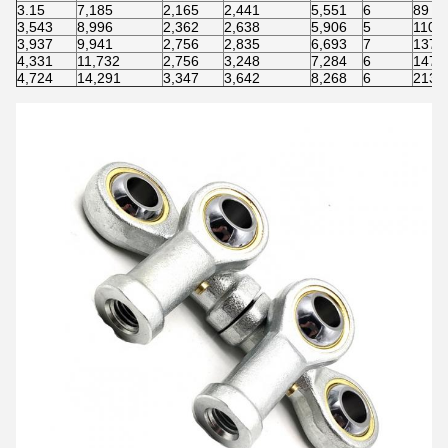
3.15
7,185
2,165
2,441
5,551
6
89 9
3,543
8,996
2,362
2,638
5,906
5
110 
3,937
9,941
2,756
2,835
6,693
7
137 
4,331
11,732
2,756
3,248
7,284
6
147 
4,724
14,291
3,347
3,642
8,268
6
213 