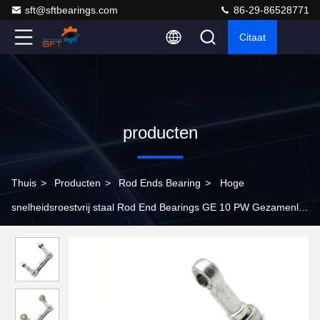
sft@sftbearings.com
86-29-86528771
Citaat
producten
Thuis
>
Producten
>
Rod Ends Bearing
>
Hoge
snelheidsroestvrij staal Rod End Bearings GE 10 PW Gezamenlijk
Rod End Bearings