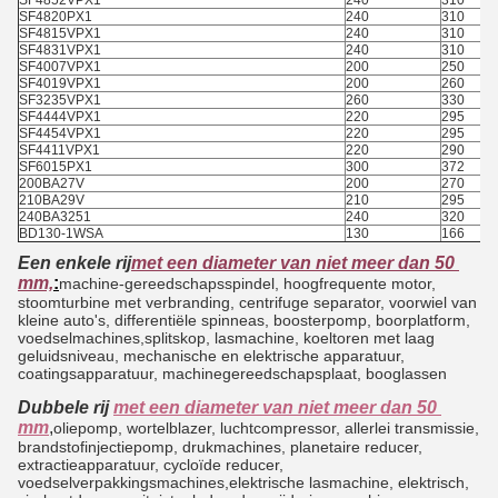
SF4852VPX1
240
310
SF4820PX1
240
310
SF4815VPX1
240
310
SF4831VPX1
240
310
SF4007VPX1
200
250
SF4019VPX1
200
260
SF3235VPX1
260
330
SF4444VPX1
220
295
SF4454VPX1
220
295
SF4411VPX1
220
290
SF6015PX1
300
372
200BA27V
200
270
210BA29V
210
295
240BA3251
240
320
BD130-1WSA
130
166
Een enkele rij
met een diameter van niet meer dan 50 
mm,
:
machine-gereedschapsspindel, hoogfrequente motor,
stoomturbine met verbranding, centrifuge separator, voorwiel van
kleine auto's, differentiële spinneas, boosterpomp, boorplatform,
voedselmachines,splitskop, lasmachine, koeltoren met laag
geluidsniveau, mechanische en elektrische apparatuur,
coatingsapparatuur, machine­gereedschapsplaat, booglassen
Dubbele rij
met een diameter van niet meer dan 50 
mm
,
oliepomp, wortelblazer, luchtcompressor, allerlei transmissie, 
brandstofinjectiepomp, drukmachines, planetaire reducer, 
extractieapparatuur, cycloïde reducer, 
voedselverpakkingsmachines,elektrische lasmachine, elektrisch, 