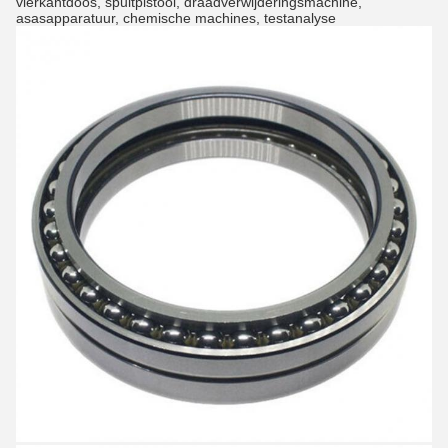
vierkantdoos, spuitpistool, draadverwijderingsmachine, 
asasapparatuur, chemische machines, testanalyse