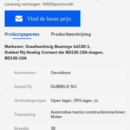
Levering vermogen: 50000pcs/month
Vind de beste prijs
Productgegevens
Productbeschrijving
Markeren:
Graafwerktuig Bearings bd130-1
,
Dubbel Rij Hoekig Contact die BD130-1SA dragen
,
BD130-1SA
Kenmerken:
Geruisloos
Aantal Rij:
DUBBELE RIJ
Verbindingentype:
Open lager, 2RS-lager, zz
Automotive.tractor.constructionmachinery.ro
Toepassing:
Molen
Breedte:
38