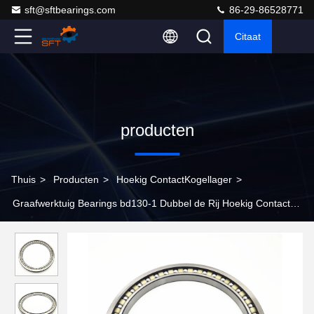
sft@sftbearings.com
86-29-86528771
Citaat
producten
Thuis
>
Producten
>
Hoekig ContactKogellager
>
Graafwerktuig Bearings bd130-1 Dubbel de Rij Hoekig Contact
die van SA BD130-1SA dragen