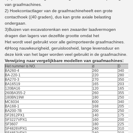
van graafmachines.
2) Hoekcontactlager van de graafmachine
heeft een grote
contacthoek ((40 graden), dus kan grote axiale belasting
ondergaan.
3)
Buizen van excavatoren
kan een zwaarder laadvermogen
dragen dan lagers van dezelfde grootte omdat het
Het wordt veel gebruikt voor alle geïmporteerde graafmachines.
Hoog nauwkeurigheid, geruisloosheid, lange levensduur en
4)
deze kink van het lager worden veel gebruikt in de graafmachine.
Verwijzing naar vergelijkbare modellen van graafmachines:
Het nummer is NO.
d
D
BA260-4
260
340
BA-220-1
220
280
BA270-3
270
350
BA16519
165
203
120BA16
120
165
260BA355-2
260
355
180BN19W
180
250
MC6034
600
340
BA168-1
168
205
BA200-7B
200
250
SF2812PX1
140
175
SF3227VPX1
160
200
SF3607
180
225
SF4826VPX1
240
310