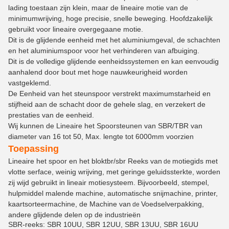
lading toestaan zijn klein, maar de lineaire motie van de
minimumwrijving, hoge precisie, snelle beweging. Hoofdzakelijk
gebruikt voor lineaire overgegaane motie.
Dit is de glijdende eenheid met het aluminiumgeval, de schachten
en het aluminiumspoor voor het verhinderen van afbuiging.
Dit is de volledige glijdende eenheidssystemen en kan eenvoudig
aanhalend door bout met hoge nauwkeurigheid worden
vastgeklemd.
De Eenheid van het steunspoor verstrekt maximumstarheid en
stijfheid aan de schacht door de gehele slag, en verzekert de
prestaties van de eenheid.
Wij kunnen de Lineaire het Spoorsteunen van SBR/TBR van
diameter van 16 tot 50, Max. lengte tot 6000mm voorzien
Toepassing
Lineaire het spoor en het bloktbr/sbr Reeks van
motiegids met
de
vlotte serface, weinig wrijving, met geringe geluidssterkte, worden
zij wijd gebruikt in lineair motiesysteem. Bijvoorbeeld, stempel,
hulpmiddel malende machine, automatische snijmachine, printer,
kaartsorteermachine, de Machine van
Voedselverpakking,
de
andere glijdende delen op de industrieën
SBR-reeks: SBR 10UU, SBR 12UU, SBR 13UU, SBR 16UU