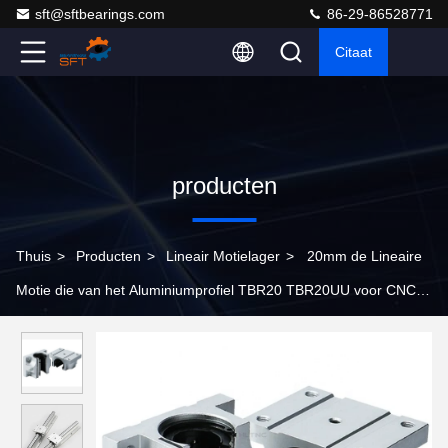
sft@sftbearings.com
86-29-86528771
Citaat
producten
Thuis
>
Producten
>
Lineair Motielager
>
20mm de Lineaire
Motie die van het Aluminiumprofiel TBR20 TBR20UU voor CNC
Router draagt