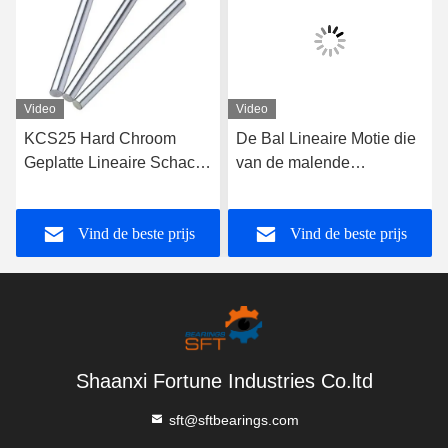
Video
Video
KCS25 Hard Chroom
De Bal Lineaire Motie die
Geplatte Lineaire Schacht
van de malende
De Ultieme Keuze voor
Machinedia Chrome-Staal
Industriële Toepassingen
KH1026 dragen
Vind de beste prijs
Vind de beste prijs
Shaanxi Fortune Industries Co.ltd
sft@sftbearings.com