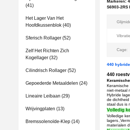
Markeren:
4
(41)
S6903-2RS 
Het Lager Van Het
Glijmid
Hoofdkussenblok
(40)
Vibrati
Sferisch Rollager
(52)
Cage:
Zelf Het Richten Zich
Kogellager
(32)
440 hybride
Cilindrisch Rollager
(52)
440 roestv
Keramische
Gepoederde Metaaldelen
(24)
Keramische l
niet-metaal 
Hybride lage
Lineaire Leibaan
(29)
de dichtheid
staal dus is
Wrijvingplaten
(13)
Volledig k
Volledige ke
lagers.,Verm
Bremssolenoïde-Klep
(14)
materialen di