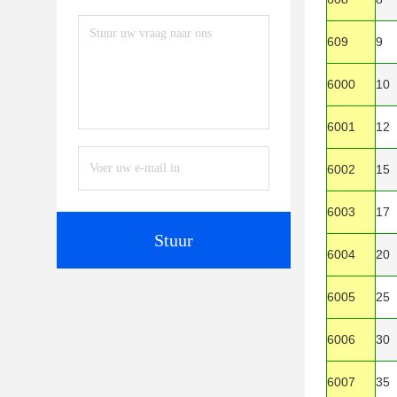
609
9
6000
10
6001
12
6002
15
6003
17
Stuur
6004
20
6005
25
6006
30
6007
35