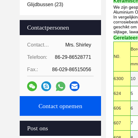
Keramisch
Glijdbussen
(23)
We zijn gesp
Aluminium Ox
In vergelijk
corrosiebest
Contactpersonen
geschikt om 
slijtage, la
Gerelatee
Contactpersonen:
Mrs. Shirley
Bor
N0.
Telefoon:
86-29-86528771
mm
Fax.:
86-029-86515056
6300
10
624
5
Contact opnemen
606
6
607
7
Post ons
608
8