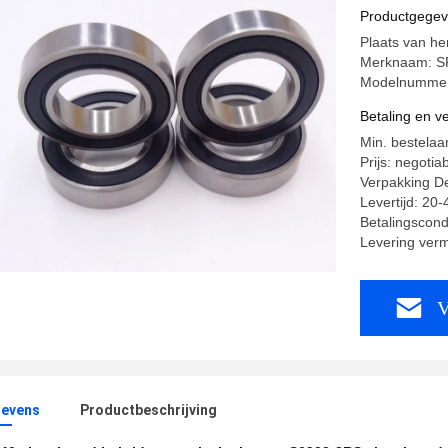
staalskat
Productgege
Plaats van he
Merknaam: S
Modelnummer
Betaling en 
Min. bestelaa
Prijs: negotia
Verpakking Det
Levertijd: 20
Betalingscond
Levering ver
V
evens
Productbeschrijving