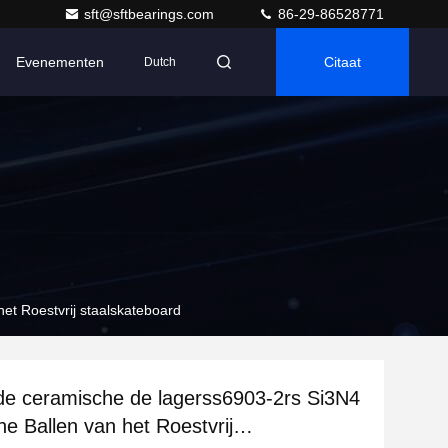
sft@sftbearings.com
86-29-86528771
Evenementen
Citaat
Dutch
et Roestvrij staalskateboard
de ceramische de lagerss6903-2rs Si3N4
e Ballen van het Roestvrij