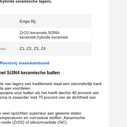
hybride ceramische lagers
,
Enige Rij
ZrO2-keramiek,SI3N4-
keramiek,hybride keramiek
eau:
Z1, Z2, Z3, Z4
Roestvrij staalskateboard
met Si3N4 keramische ballen
 van lagers van traditioneel staal.een uitzonderlijk hard
ala aan voordelen.
ulaire voor ballen als het heeft slechts 40 procent van
rconia is zwaarder met 75 procent van de dichtheid van
in veel opzichten superieur aan gewone stalen
temperaturen en corrosieve stoffen.,Keramische
-oxide (ZrO2) of siliciumcarbide (SiC).