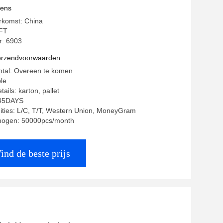
eboard
vens
rkomst: China
FT
: 6903
verzendvoorwaarden
ntal: Overeen te komen
ble
ails: karton, pallet
-45DAYS
ities: L/C, T/T, Western Union, MoneyGram
mogen: 50000pcs/month
ind de beste prijs