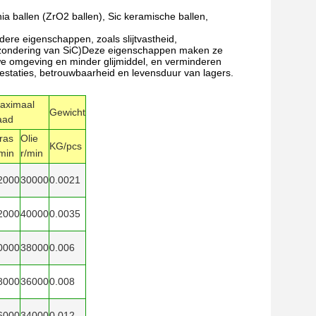
nia ballen (ZrO2 ballen), Sic keramische ballen,
dere eigenschappen, zoals slijtvastheid,
uitzondering van SiC)Deze eigenschappen maken ze
we omgeving en minder glijmiddel, en verminderen
prestaties, betrouwbaarheid en levensduur van lagers.
aximaal
Gewicht
aad
ras
Olie
KG/pcs
/min
r/min
2000
30000
0.0021
2000
40000
0.0035
0000
38000
0.006
8000
36000
0.008
6000
34000
0.012