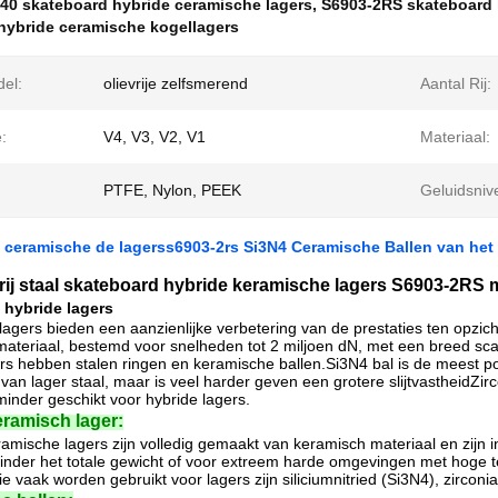
40 skateboard hybride ceramische lagers
,
S6903-2RS skateboard 
hybride ceramische kogellagers
del:
olievrije zelfsmerend
Aantal Rij:
e:
V4, V3, V2, V1
Materiaal:
PTFE, Nylon, PEEK
Geluidsniv
 ceramische de lagerss6903-2rs Si3N4 Ceramische Ballen van het 
rij staal skateboard hybride keramische lagers S6903-2RS 
 hybride lagers
agers bieden een aanzienlijke verbetering van de prestaties ten opzichte
materiaal, bestemd voor snelheden tot 2 miljoen dN, met een breed sc
rs hebben stalen ringen en keramische ballen.Si3N4 bal is de meest pop
 van lager staal, maar is veel harder geven een grotere slijtvastheidZi
 minder geschikt voor hybride lagers.
eramisch lager:
ramische lagers zijn volledig gemaakt van keramisch materiaal en zijn 
inder het totale gewicht of voor extreem harde omgevingen met hoge 
e vaak worden gebruikt voor lagers zijn siliciumnitried (Si3N4), zirconia