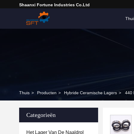
Shaanxi Fortune Industries Co.ltd
Thui
Thuis
>
Producten
>
Hybride Ceramische Lagers
>
440 
Categorieën
Het Lager Van De Naaldrol