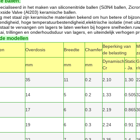
e ballen:
ecialiseerd in het maken van siliconenitride ballen (Si3N4 ballen, Zicro
side Valve (AI203) keramische ballen.
ing met staal zijn keramische materialen bekend om hun betere of bijzon
endigheid, hoge temperatuurbestendigheid,elektrische isolatie (met 
staal te vervangen om lagers te laten werken bij hogere snelheden.ru
waai, trillingen en onderhoudsduur van lagers, en uiteindelijk verhogen 
rde modellen
Beperking van
M
en
Overdosis
Breedte
Chamfer
de belasting
z
Dynamisch
Static
G
mm
mm
mm
Cr
- Ja.
r
35
11
0.2
2.10
1.30
2
14
5
0.2
1.33
0.505
3
17
6
0.3
2.19
0.865
3
19
6
0.3
2.24
0.91
2
22
7
0.3
3.35
1.4
2