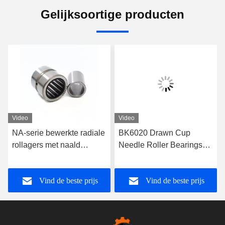
Gelijksoortige producten
Video
Video
NA-serie bewerkte radiale
BK6020 Drawn Cup
rollagers met naald
Needle Roller Bearings
NA6905 met binnenste
met een nauwkeurigheid
ring voor optimale
van P4
Vind de beste prijs
Vind de beste prijs
belastingverdeling