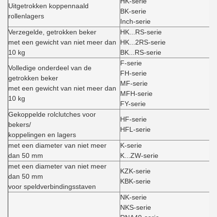
HK-serie
Uitgetrokken koppennaald
BK-serie
rollenlagers
Inch-serie
Verzegelde, getrokken beker
HK...RS-serie
met een gewicht van niet meer dan
HK...2RS-serie
10 kg
BK...RS-serie
F-serie
Volledige onderdeel van de
FH-serie
getrokken beker
MF-serie
met een gewicht van niet meer dan
MFH-serie
10 kg
FY-serie
Gekoppelde rolclutches voor
HF-serie
bekers/
HFL-serie
koppelingen en lagers
met een diameter van niet meer
K-serie
dan 50 mm
K...ZW-serie
met een diameter van niet meer
KZK-serie
dan 50 mm
KBK-serie
voor speldverbindingsstaven
NK-serie
NKS-serie