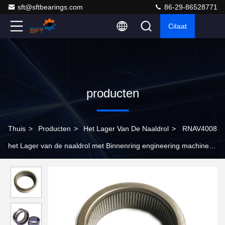
sft@sftbearings.com
86-29-86528771
Citaat
producten
Thuis
>
Producten
>
Het Lager Van De Naaldrol
>
RNAV4008
het Lager van de naaldrol met Binnenring engineering machinery
use