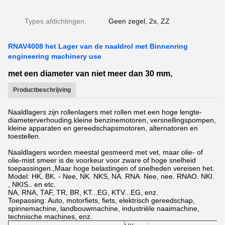
Types afdichtingen:
Geen zegel, 2s, ZZ
RNAV4008 het Lager van de naaldrol met Binnenring
engineering machinery use
met een diameter van niet meer dan 30 mm,
Productbeschrijving
Naaldlagers zijn rollenlagers met rollen met een hoge lengte-
diameterverhouding.kleine benzinemotoren, versnellingspompen,
kleine apparaten en gereedschapsmotoren, alternatoren en
toestellen.
Naaldlagers worden meestal gesmeerd met vet, maar olie- of
olie-mist smeer is de voorkeur voor zware of hoge snelheid
toepassingen.,Maar hoge belastingen of snelheden vereisen het.
Model: HK, BK. - Nee, NK. NKS, NA. RNA. Nee, nee. RNAO. NKI.
, NKIS.. en etc.
NA, RNA, TAF, TR, BR, KT...EG, KTV...EG, enz.
Toepassing: Auto, motorfiets, fiets, elektrisch gereedschap,
spinnemachine, landbouwmachine, industriële naaimachine,
technische machines, enz.