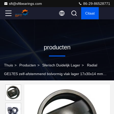
sft@sftbearings.com
86-29-86528771
Citaat
producten
Thuis
>
Producten
>
Sferisch Duidelijk Lager
>
Radial
GE17ES zelf-afstemmend bolvormig vlak lager 17x30x14 mm
voor techniek