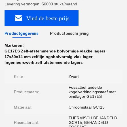
Levering vermogen: 50000 stuks/maand
Vind de beste prijs
Productgegevens
Productbeschrijving
Markeren:
GE17ES Zelf-afstemmende bolvormige vlakke lagers
,
17x30x14 mm zelflijningsbolvormig vlak lager
,
Ingenieurswerk zelf-afstemmende lagers
Kleur:
Zwart
Fossatbehandelde
Productnaam:
kogelverbindingsstaaf met
eindlager GE17ES
Materiaal:
Chroomstaal GCr15
THERMISCH BEHANDELD
Rasmateriaal:
GCR15, BEHANDELD