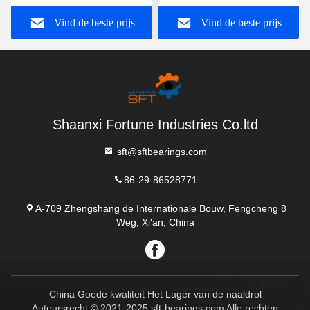
Boring Grootte 10-100mm
WB208PPB13 F33
Vind de beste prijs
Vind de beste prijs
bij machinewerkstations
39602m F33 39602
kogellager
Shaanxi Fortune Industries Co.ltd
sft@sftbearings.com
86-29-86528771
A-709 Zhengshang de Internationale Bouw, Fengcheng 8
Weg, Xi'an, China
China Goede kwaliteit Het Lager van de naaldrol
Auteursrecht © 2021-2025 sft-bearings.com Alle rechten