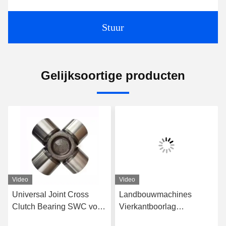
Stuur
Gelijksoortige producten
Video
Video
Universal Joint Cross
Landbouwmachines
rs
Clutch Bearing SWC voor
Vierkantboorlag
Auto Drive Shaft Coupling
W208PPB7 W205PPB7