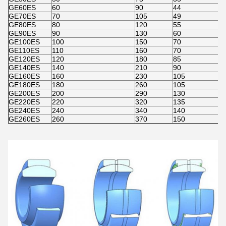
GE60ES
60
90
44
GE70ES
70
105
49
GE80ES
80
120
55
GE90ES
90
130
60
GE100ES
100
150
70
GE110ES
110
160
70
GE120ES
120
180
85
GE140ES
140
210
90
GE160ES
160
230
105
GE180ES
180
260
105
GE200ES
200
290
130
GE220ES
220
320
135
GE240ES
240
340
140
GE260ES
260
370
150