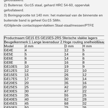
gefosfateerd.
2) Buitenras: Gcr15 staal, gehard HRC 54-60, oppervlak
gefosfateerd.
3) Boringsgrootte tot 140 mm: het materiaal van de binnenste en
buitenste band is geheel Gcr15 SiMn.
4)Glijdende contactoppervlakken:Staal-staal/messen/PTFE
Productnaam:GE15 ES GE15ES-2RS Sferische vlakke lagers
Beugelkenmerk:1.Lange levensduur 2.Hoge routing snelheid&laag g
Model
d mm
D mm
H mm
GE4E
4
12
5
GE5E
5
14
6
GE6E
6
14
6
GE8E
8
16
8
GE10ES
10
19
9
GE12ES
12
22
10
GE15ES
15
26
12
GE17ES
17
30
14
GE20ES
20
35
16
GE25ES
25
42
20
GE30ES
30
47
22
GE35ES
35
55
25
GE40ES
40
62
28
GE45ES
45
68
32
GE50ES
50
75
35