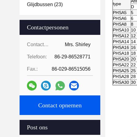
Af
type
Glijdbussen
(23)
D
PHSA5
5
PHSA6
6
PHSA8
8
Contactpersonen
PHSA10
10
PHSA12
12
PHSA14
14
Contactpersonen:
Mrs. Shirley
PHSA16
16
PHSA18
18
Telefoon:
86-29-86528771
PHSA20
20
PHSA22
22
Fax.:
86-029-86515056
PHSA25
25
PHSA28
28
PHSA30
30
Contact opnemen
Post ons