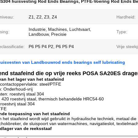
S304 huisvesting Rod Ends Bearings
,
PTFE-Voering Rod Ends Be
niveau:
Z1, Z2, Z3, Z4
Hardheid:
Industrie, Machines, Luchtvaart,
sing:
Type:
Landbouw, Precisie
classificatie:
P6 P5 P4 P2, P6 P5 P4
Vrije steek
uisvesten van Landbouwrod ends bearings self lubricating
end staafeind die op vrije reeks POSA SA20ES drage
van het lager van het staafeind
n contactoppervlakte: steel/PTFE
: Onderhoud-vrij
ten: roestvrij staal 304
: 420 roestvrij staal, thermisch behandelde HRC54-60
 roestvrij staal 304
PTFE
nde toepassing van het staafeind
n het staafeind wordt wijd gebruikt in hydraulische techniek, metaal d
hokbreker, de sluispoort van watermachines, navigatieslot, textielmac
dlager van de reeksstaaf