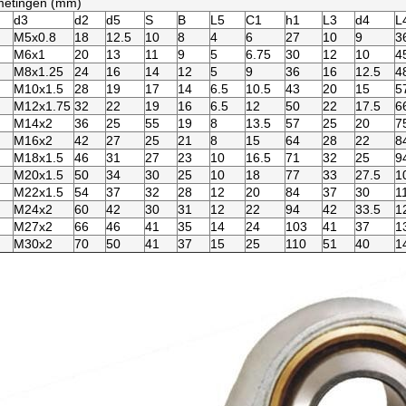
metingen (mm)
d3
d2
d5
S
B
L5
C1
h1
L3
d4
L
M5x0.8
18
12.5
10
8
4
6
27
10
9
3
M6x1
20
13
11
9
5
6.75
30
12
10
4
M8x1.25
24
16
14
12
5
9
36
16
12.5
4
M10x1.5
28
19
17
14
6.5
10.5
43
20
15
5
M12x1.75
32
22
19
16
6.5
12
50
22
17.5
6
M14x2
36
25
55
19
8
13.5
57
25
20
7
M16x2
42
27
25
21
8
15
64
28
22
8
M18x1.5
46
31
27
23
10
16.5
71
32
25
9
M20x1.5
50
34
30
25
10
18
77
33
27.5
1
M22x1.5
54
37
32
28
12
20
84
37
30
1
M24x2
60
42
30
31
12
22
94
42
33.5
1
M27x2
66
46
41
35
14
24
103
41
37
1
M30x2
70
50
41
37
15
25
110
51
40
1