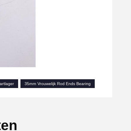
rtlager
35mm Vrouwelijk Rod Ends Bearing
ten