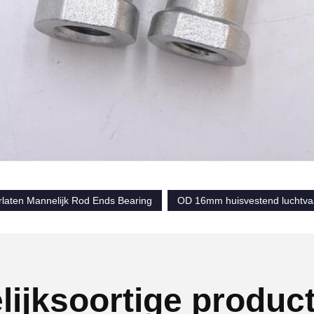
laten Mannelijk Rod Ends Bearing
OD 16mm huisvestend luchtvaa
lijksoortige produc