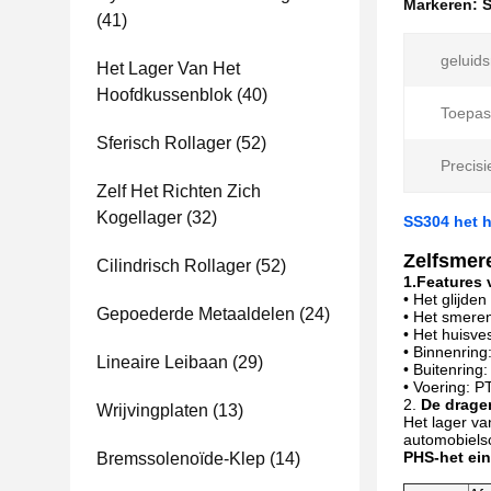
Markeren:
S
(41)
geluids
Het Lager Van Het
Hoofdkussenblok
(40)
Toepas
Sferisch Rollager
(52)
Precisie
Zelf Het Richten Zich
Kogellager
(32)
SS304 het h
Zelfsmer
Cilindrisch Rollager
(52)
1.Features 
• Het glijde
Gepoederde Metaaldelen
(24)
• Het smeren
• Het huisves
• Binnenring
Lineaire Leibaan
(29)
• Buitenring:
• Voering: 
2.
De drage
Wrijvingplaten
(13)
Het lager va
automobielsc
PHS-het ein
Bremssolenoïde-Klep
(14)