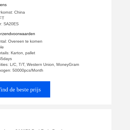
vens
rkomst: China
FT
: SA20ES
verzendvoorwaarden
ntal: Overeen te komen
ble
ails: Karton, pallet
-45days
ities: L/C, T/T, Western Union, MoneyGram
mogen: 50000pcs/Month
ind de beste prijs