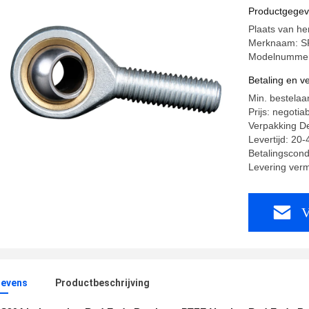
Productgege
Plaats van he
Merknaam: S
Modelnummer
Betaling en 
Min. bestelaa
Prijs: negotia
Verpakking Det
Levertijd: 20
Betalingscond
Levering ver
V
evens
Productbeschrijving