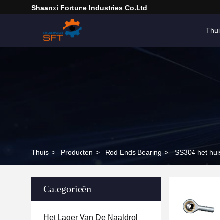
Shaanxi Fortune Industries Co.ltd
Thui
Thuis
>
Producten
>
Rod Ends Bearing
>
SS304 het hui
Categorieën
Het Lager Van De Naaldrol