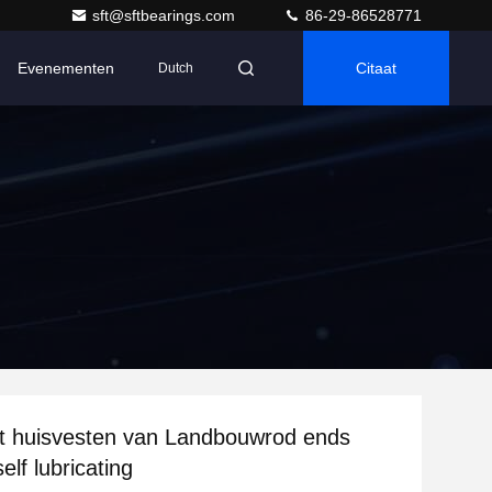
sft@sftbearings.com
86-29-86528771
Evenementen
Citaat
Dutch
t huisvesten van Landbouwrod ends
elf lubricating