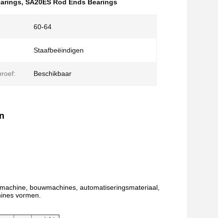
arings
,
SA20ES Rod Ends Bearings
60-64
Staafbeëindigen
proef:
Beschikbaar
n
ie machine, bouwmachines, automatiseringsmateriaal,
hines vormen.