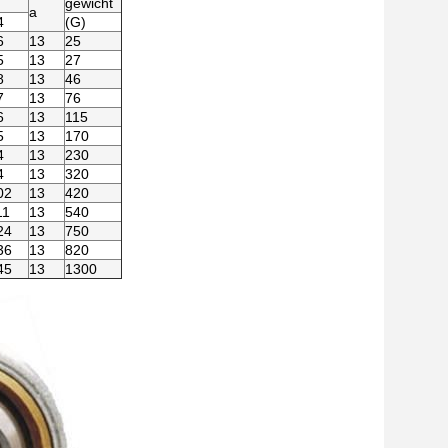
gewicht
a
4
(G)
6
13
25
5
13
27
8
13
46
7
13
76
6
13
115
5
13
170
4
13
230
4
13
320
02
13
420
11
13
540
24
13
750
36
13
820
45
13
1300