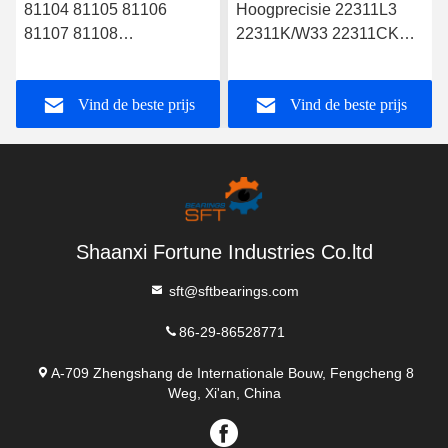
81104 81105 81106
Hoogprecisie 22311L3
81107 81108
22311K/W33 22311CK
Stootrollagers in P0 P6 P5
bolrollagers
P4 P2 met een
Vind de beste prijs
Vind de beste prijs
nauwkeurigheidscategorie
en met chroomstaal
Shaanxi Fortune Industries Co.ltd
sft@sftbearings.com
86-29-86528771
A-709 Zhengshang de Internationale Bouw, Fengcheng 8
Weg, Xi'an, China