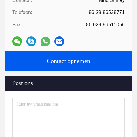
Contactpersonen:
Mrs. Shirley
Telefoon:
86-29-86528771
Fax.:
86-029-86515056
Contact opnemen
Post ons