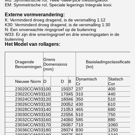
MB: Symmetrische rol, Twee -twee-pice messingskooi
EM: Symmetrische rol, Speciale legerings Integrale kooi.
Externe vormverandering:
K: Verminderd droeg dragend, is de versmalling 1:12
K30: Verminderd droeg dragend, is de versmalling 1:30
N: Een onverwachte ringsgroef op de buitenring
W33: Er zijn drie smeringsgroef en drie smeringsgaten in de
buitenring
Het Model van rollagers:
H
Grens
b
Dragende
Basisladingsclassificatie
Domensions
v
Benoemingen
(kn)
(mm)
S
(
Dynamisch
Statisch
Nieuwe Norm
D
D
B
V
Cr
Cor
23020CC/W33
100
150
37
237
400
2
23022CC/W33
110
170
45
310
440
3
23024CC/W33
120
180
46
350
510
3
23026CC/W33
130
200
52
430
610
2
23028CC/W33
140
210
53
465
680
2
23030CC/W33
150
225
56
510
750
2
23032CC/W33
160
240
60
585
880
2
23034CC/W33
170
260
67
710
1060
2
23036CC/W33
180
280
74
830
1250
2