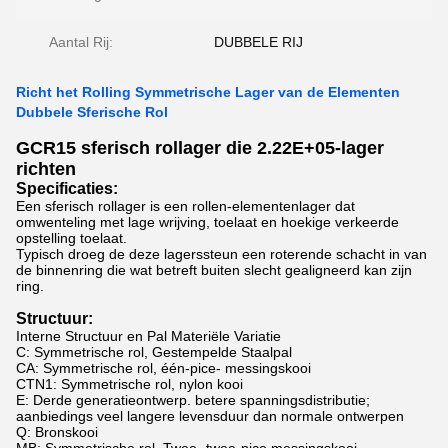
Aantal Rij:
DUBBELE RIJ
Richt het Rolling Symmetrische Lager van de Elementen
Dubbele Sferische Rol
GCR15 sferisch rollager die 2.22E+05-lager
richten
Specificaties:
Een sferisch rollager is een rollen-elementenlager dat
omwenteling met lage wrijving, toelaat en hoekige verkeerde
opstelling toelaat.
Typisch droeg de deze lagerssteun een roterende schacht in van
de binnenring die wat betreft buiten slecht gealigneerd kan zijn
ring.
Structuur:
Interne Structuur en Pal Materiële Variatie
C: Symmetrische rol, Gestempelde Staalpal
CA: Symmetrische rol, één-pice- messingskooi
CTN1: Symmetrische rol, nylon kooi
E: Derde generatieontwerp. betere spanningsdistributie;
aanbiedings veel langere levensduur dan normale ontwerpen
Q: Bronskooi