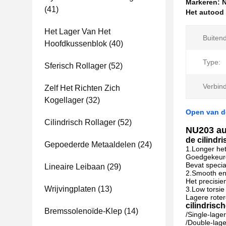
Markeren:
N
(41)
Het autood 
Het Lager Van Het
Buiten
Hoofdkussenblok
(40)
Type:
Sferisch Rollager
(52)
Verbin
Zelf Het Richten Zich
Kogellager
(32)
Open van de
Cilindrisch Rollager
(52)
NU203 aut
de cilindr
Gepoederde Metaaldelen
(24)
1.Longer het
Goedgekeurd 
Bevat specia
Lineaire Leibaan
(29)
2.Smooth en 
Het precisie
Wrijvingplaten
(13)
3.Low torsie
Lagere roter
cilindrisc
Bremssolenoïde-Klep
(14)
/Single-lage
/Double-lage