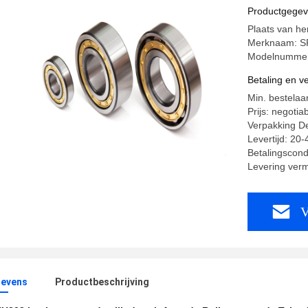
Auto de T
Productgege
Plaats van he
Merknaam: S
Modelnummer
Betaling en 
Min. bestelaa
Prijs: negotia
Verpakking Det
Levertijd: 20
Betalingscond
Levering ver
V
evens
Productbeschrijving