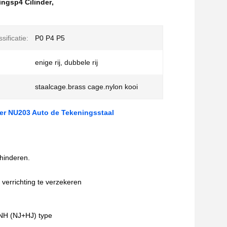
ingsp4 Cilinder
,
sificatie:
P0 P4 P5
enige rij, dubbele rij
staalcage.brass cage.nylon kooi
ger NU203 Auto de Tekeningsstaal
hinderen.
 verrichting te verzekeren
e NH (NJ+HJ) type