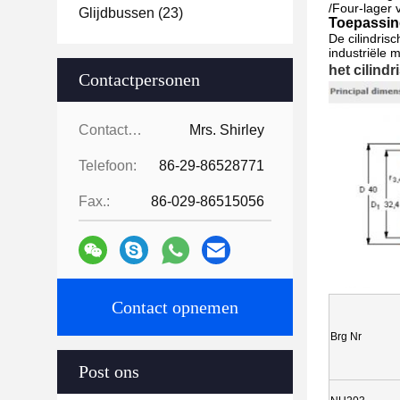
/Four-lager v
Glijdbussen
(23)
Toepassing
De cilindris
industriële 
het cilind
Contactpersonen
Contactpersonen:
Mrs. Shirley
Telefoon:
86-29-86528771
Fax.:
86-029-86515056
Contact opnemen
Brg Nr
Post ons