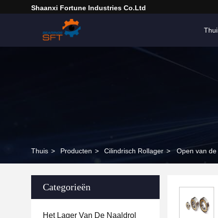
Shaanxi Fortune Industries Co.ltd
Thui
Thuis
>
Producten
>
Cilindrisch Rollager
>
Open van de 
Categorieën
Het Lager Van De Naaldrol