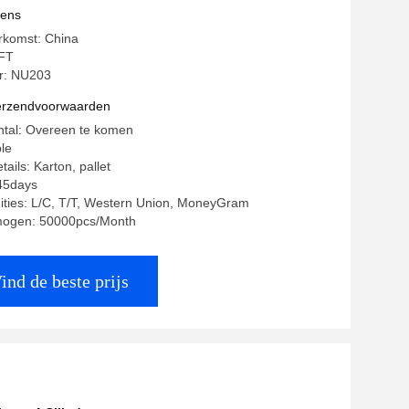
ekeningsstaal
vens
rkomst: China
FT
: NU203
verzendvoorwaarden
ntal: Overeen te komen
ble
ails: Karton, pallet
-45days
ities: L/C, T/T, Western Union, MoneyGram
mogen: 50000pcs/Month
ind de beste prijs