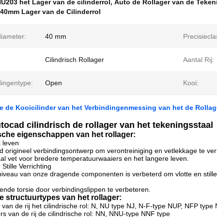
U203 het Lager van de cilinderrol
,
Auto de Rollager van de Teken
40mm Lager van de Cilinderrol
diameter:
40 mm
Precisieclas
Cilindrisch Rollager
Aantal Rij:
dingentype:
Open
Kooi:
 de Kooicilinder van het Verbindingenmessing van het de Rolla
ocad cilindrisch de rollager van het tekeningsstaal
ische eigenschappen van het rollager:
 leven
origineel verbindingsontwerp om verontreiniging en vetlekkage te ver
al vet voor bredere temperatuurwaaiers en het langere leven.
Stille Verrichting
niveau van onze dragende componenten is verbeterd om vlotte en stille
ende torsie door verbindingslippen te verbeteren.
he structuurtypes van het rollager:
r van de rij het cilindrische rol: N, NU type NJ, N-F-type NUP, NFP typ
rs van de rij de cilindrische rol: NN, NNU-type NNF type