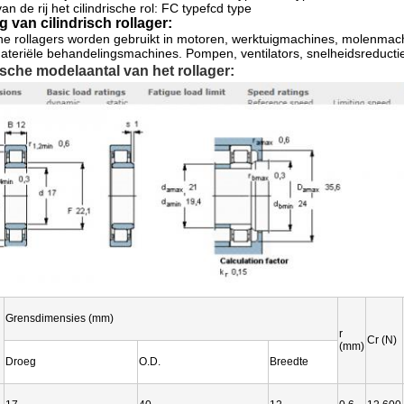
an de rij het cilindrische rol: FC typefcd type
 van cilindrisch rollager:
che rollagers worden gebruikt in motoren, werktuigmachines, molenmachi
materiële behandelingsmachines. Pompen, ventilators, snelheidsreduc
rische modelaantal van het rollager:
Grensdimensies (mm)
r
Cr (N)
(mm)
Droeg
O.D.
Breedte