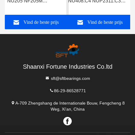
NU205 NF205M
NU408.C4 NUP2311.C3
Cylindrische rollagers
Cylindrische rollagers
NJ205 NUP205
Vind de beste prijs
Vind de beste prijs
Afmetingen 25*52*15mm
Shaanxi Fortune Industries Co.ltd
sft@sftbearings.com
86-29-86528771
A-709 Zhengshang de Internationale Bouw, Fengcheng 8
Weg, Xi'an, China