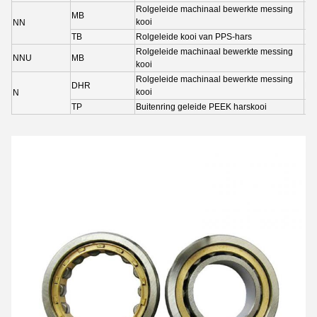
Rolgeleide machinaal bewerkte messing
NN
MB
kooi
NN
NN
TB
Rolgeleide kooi van PPS-hars
NN
Rolgeleide machinaal bewerkte messing
NNU
MB
NN
kooi
Rolgeleide machinaal bewerkte messing
DHR
N1
kooi
N
TP
Buitenring geleide PEEK harskooi
N1