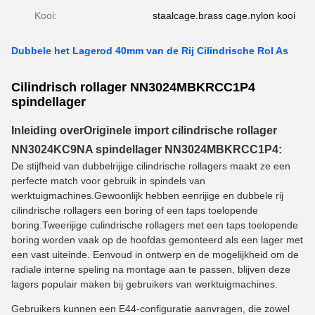
Kooi:
staalcage.brass cage.nylon kooi
Dubbele het Lagerod 40mm van de Rij Cilindrische Rol As
Cilindrisch rollager NN3024MBKRCC1P4
spindellager
Inleiding over
Originele import cilindrische rollager
NN3024KC9NA spindellager NN3024MBKRCC1P4
:
De stijfheid van dubbelrijige cilindrische rollagers maakt ze een
perfecte match voor gebruik in spindels van
werktuigmachines.Gewoonlijk hebben eenrijige en dubbele rij
cilindrische rollagers een boring of een taps toelopende
boring.Tweerijige culindrische rollagers met een taps toelopende
boring worden vaak op de hoofdas gemonteerd als een lager met
een vast uiteinde. Eenvoud in ontwerp en de mogelijkheid om de
radiale interne speling na montage aan te passen, blijven deze
lagers populair maken bij gebruikers van werktuigmachines.
Gebruikers kunnen een E44-configuratie aanvragen, die zowel