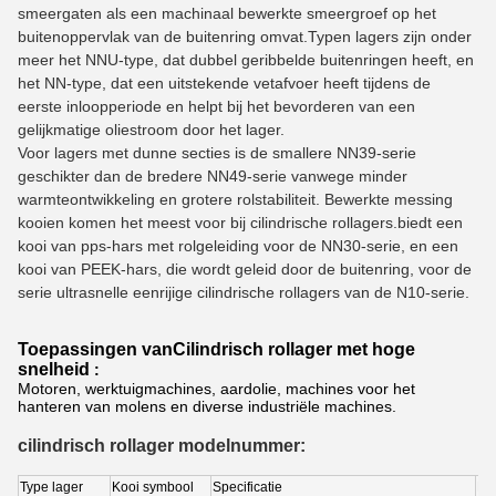
smeergaten als een machinaal bewerkte smeergroef op het
buitenoppervlak van de buitenring omvat.Typen lagers zijn onder
meer het NNU-type, dat dubbel geribbelde buitenringen heeft, en
het NN-type, dat een uitstekende vetafvoer heeft tijdens de
eerste inloopperiode en helpt bij het bevorderen van een
gelijkmatige oliestroom door het lager.
Voor lagers met dunne secties is de smallere NN39-serie
geschikter dan de bredere NN49-serie vanwege minder
warmteontwikkeling en grotere rolstabiliteit. Bewerkte messing
kooien komen het meest voor bij cilindrische rollagers.biedt een
kooi van pps-hars met rolgeleiding voor de NN30-serie, en een
kooi van PEEK-hars, die wordt geleid door de buitenring, voor de
serie ultrasnelle eenrijige cilindrische rollagers van de N10-serie.
Toepassingen van
Cilindrisch rollager met hoge
snelheid
:
Motoren, werktuigmachines, aardolie, machines voor het
hanteren van molens en diverse industriële machines.
cilindrisch rollager modelnummer:
Type lager
Kooi symbool
Specificatie
Be