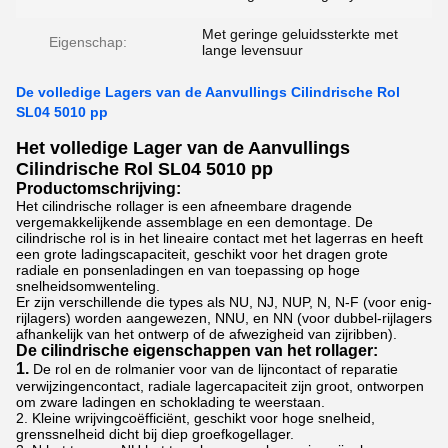
Met geringe geluidssterkte met
Eigenschap:
lange levensuur
De volledige Lagers van de Aanvullings Cilindrische Rol
SL04 5010 pp
Het volledige Lager van de Aanvullings
Cilindrische Rol SL04 5010 pp
Productomschrijving:
Het cilindrische rollager is een afneembare dragende
vergemakkelijkende assemblage en een demontage. De
cilindrische rol is in het lineaire contact met het lagerras en heeft
een grote ladingscapaciteit, geschikt voor het dragen grote
radiale en ponsenladingen en van toepassing op hoge
snelheidsomwenteling.
Er zijn verschillende die types als NU, NJ, NUP, N, N-F (voor enig-
rijlagers) worden aangewezen, NNU, en NN (voor dubbel-rijlagers
afhankelijk van het ontwerp of de afwezigheid van zijribben).
De cilindrische eigenschappen van het rollager:
1.
De rol en de rolmanier voor van de lijncontact of reparatie
verwijzingencontact, radiale lagercapaciteit zijn groot, ontworpen
om zware ladingen en schoklading te weerstaan.
2. Kleine wrijvingcoëfficiënt, geschikt voor hoge snelheid,
grenssnelheid dicht bij diep groefkogellager.