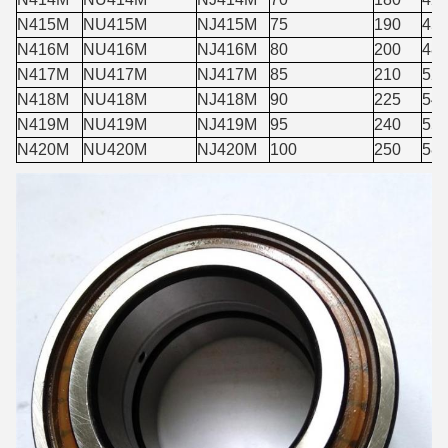
N415M
NU415M
NJ415M
75
190
45
N416M
NU416M
NJ416M
80
200
48
N417M
NU417M
NJ417M
85
210
52
N418M
NU418M
NJ418M
90
225
54
N419M
NU419M
NJ419M
95
240
55
N420M
NU420M
NJ420M
100
250
58