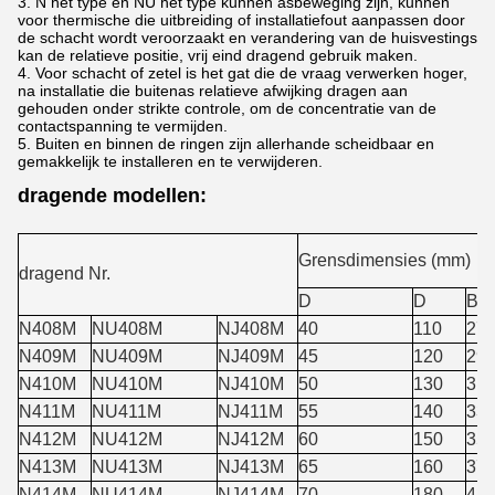
3. N het type en NU het type kunnen asbeweging zijn, kunnen
voor thermische die uitbreiding of installatiefout aanpassen door
de schacht wordt veroorzaakt en verandering van de huisvestings
kan de relatieve positie, vrij eind dragend gebruik maken.
4. Voor schacht of zetel is het gat die de vraag verwerken hoger,
na installatie die buitenas relatieve afwijking dragen aan
gehouden onder strikte controle, om de concentratie van de
contactspanning te vermijden.
5. Buiten en binnen de ringen zijn allerhande scheidbaar en
gemakkelijk te installeren en te verwijderen.
dragende modellen:
Grensdimensies (mm)
dragend Nr.
D
D
B
N408M
NU408M
NJ408M
40
110
27
N409M
NU409M
NJ409M
45
120
29
N410M
NU410M
NJ410M
50
130
31
N411M
NU411M
NJ411M
55
140
33
N412M
NU412M
NJ412M
60
150
35
N413M
NU413M
NJ413M
65
160
37
N414M
NU414M
NJ414M
70
180
42