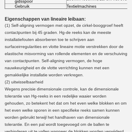
gidsspoor
Gebruik
Textielmachines
Eigenschappen van lineaire leibaan:
(1) Self-aligning vermogen met opzet, de cirkel-booggroef heeft
contactpunten bij 45 graden. Hg-de reeks kan de meeste
installatiefouten absorberen toe te schrijven aan
surfaceirregularities en vlotte lineaire motie verstrekken door de
elastische misvorming van rollende elementen en de verschuiving
van contactpunten. Self-aligning vermogen, de hoge
nauwkeurigheid en de vlotte verrichting kunnen met een
gemakkelijke installatie worden verkregen.
(2) uitwisselbaarheid
Wegens precisie dimensionale controle, kan de dimensionale
tolerantie van Hg-reeks in een redelijke waaier worden
gehouden, zo betekent het dat om het even welke blokken en om
het even welke sporen in een specifieke reeks samen kunnen
worden gebruikt terwijl het handhaven van dimensionale
tolerantie. En een pal wordt toegevoegd om de ballen te
verhinderen uit te vallen wanneer de blokken worden verwijderd