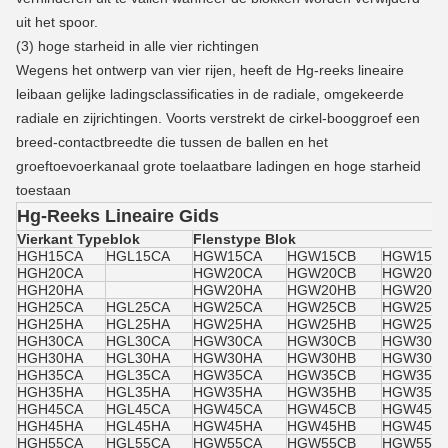
uit het spoor.
(3) hoge starheid in alle vier richtingen
Wegens het ontwerp van vier rijen, heeft de Hg-reeks lineaire
leibaan gelijke ladingsclassificaties in de radiale, omgekeerde
radiale en zijrichtingen. Voorts verstrekt de cirkel-booggroef een
breed-contactbreedte die tussen de ballen en het
groeftoevoerkanaal grote toelaatbare ladingen en hoge starheid
toestaan
Hg-Reeks Lineaire Gids
Vierkant Typeblok
Flenstype Blok
HGH15CA
HGL15CA
HGW15CA
HGW15CB
HGW15C
HGH20CA
HGW20CA
HGW20CB
HGW20C
HGH20HA
HGW20HA
HGW20HB
HGW20H
HGH25CA
HGL25CA
HGW25CA
HGW25CB
HGW25C
HGH25HA
HGL25HA
HGW25HA
HGW25HB
HGW25H
HGH30CA
HGL30CA
HGW30CA
HGW30CB
HGW30C
HGH30HA
HGL30HA
HGW30HA
HGW30HB
HGW30H
HGH35CA
HGL35CA
HGW35CA
HGW35CB
HGW35C
HGH35HA
HGL35HA
HGW35HA
HGW35HB
HGW35H
HGH45CA
HGL45CA
HGW45CA
HGW45CB
HGW45C
HGH45HA
HGL45HA
HGW45HA
HGW45HB
HGW45H
HGH55CA
HGL55CA
HGW55CA
HGW55CB
HGW55C