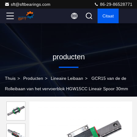
sft@sftbearings.com
86-29-86528771
Citaat
producten
Thuis
>
Producten
>
Lineaire Leibaan
>
GCR15 van de de
Rolleibaan van het vervoerblok HGW15CC Lineair Spoor 30mm