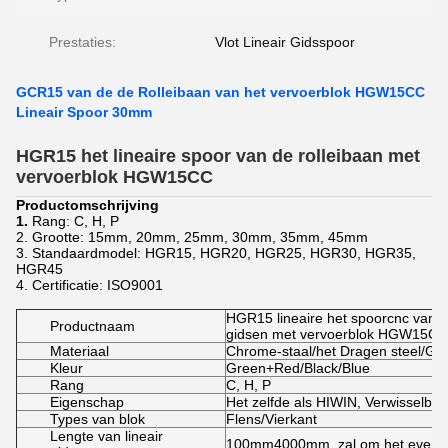
Prestaties:
Vlot Lineair Gidsspoor
GCR15 van de de Rolleibaan van het vervoerblok HGW15CC
Lineair Spoor 30mm
HGR15 het lineaire spoor van de rolleibaan met
vervoerblok HGW15CC
Productomschrijving
1.
Rang: C, H, P
2. Grootte: 15mm, 20mm, 25mm, 30mm, 35mm, 45mm
3. Standaardmodel: HGR15, HGR20, HGR25, HGR30, HGR35,
HGR45
4. Certificatie: ISO9001
HGR15 lineaire het spoorcnc van de
Productnaam
gidsen met vervoerblok HGW15
Materiaal
Chrome-staal/het Dragen steel/G
Kleur
Green+Red/Black/Blue
Rang
C, H, P
Eigenschap
Het zelfde als HIWIN, Verwisselba
Types van blok
Flens/Vierkant
Lengte van lineair
100mm4000mm, zal om het even wel