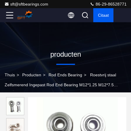
sft@sftbearings.com
86-29-86528771
Citaat
producten
Thuis
>
Producten
>
Rod Ends Bearing
>
Roestvrij staal
Zelfsmerend Ingepast Rod End Bearing M12*1.25 M12*7.5
SI12T/K