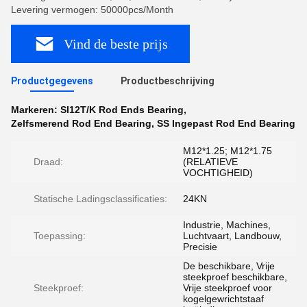
Levering vermogen: 50000pcs/Month
Vind de beste prijs
Productgegevens
Productbeschrijving
Markeren:
SI12T/K Rod Ends Bearing
,
Zelfsmerend Rod End Bearing
,
SS Ingepast Rod End Bearing
M12*1.25; M12*1.75
Draad:
(RELATIEVE
VOCHTIGHEID)
Statische Ladingsclassificaties:
24KN
Industrie, Machines,
Toepassing:
Luchtvaart, Landbouw,
Precisie
De beschikbare, Vrije
steekproef beschikbare,
Steekproef:
Vrije steekproef voor
kogelgewrichtstaaf