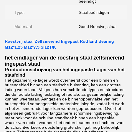
beëindigt
Type:
Staafbeëindigen
Materiaal:
Goed Roestvrij staal
Roestvrij staal Zelfsmerend Ingepast Rod End Bearing
M12*1.25 M12*7.5 SI12T/K
het eindlager van de roestvrij staal zelfsmerend
ingepast staaf
Productomschrijving van het ingepaste Lager van het
staafeind
Het gezamenlijke lager wordt overheerst door een binnen en
buitengebied binnen een sferische buitenring, kan een grotere
lading weerstaan. Volgens hun verschillende types en structuren
die de radiale lading, aslading of radiale, as gezamenlijke lading
kunnen weerstaan. Aangezien de binnenoppervlakte van het
buitengebied samengestelde materialen inlegde, zodat het werk
in het zelfsmerende lager kan worden geproduceerd. Over het
algemeen gebruikt voor langzamere schommelingsbeweging,
maar ook voor de schuine standhoek binnen een bepaalde
waaier van motie, wanneer het ondersteunende schacht en van
de schachtverkeerde opstelling grote shell gat, nog behoorlijk