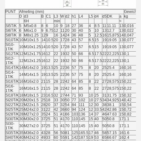
PUNT
Afmeting (mm)
Gewicht
D
d3
B
C1
L3
W
d2
h1
L4
L5
d4
d5
DK
a
kg
6H
min
≈
SI5T/K
5
M5x0.8
8
6
10
9
18
27
36
4
8.5
11
11.11
13
0,016
SI6T/K
6
M6x1.0
9
6.75
12
11
20
30
40
5
10
13
12.7
13
0,022
SI8T/K
8
M8x1.25
12
9
16
14
24
36
48
5
12.5
16
15,875
14
0,047
SI10T/K
10
M10x1.5
14
10.5
20
17
28
43
57
6.5
15
19
19.05
13
0,077
SI10-
10
M10x1.25
14
10.5
20
17
28
43
57
6.5
15
19
19.05
13
0,077
1T/K
SI12T/K
12
M12x1.75
16
12
22
19
32
50
66
6.5
17.5
22
22,225
13
0,1
SI12-
12
M12x1.25
16
12
22
19
32
50
66
6.5
17.5
22
22,225
13
0,1
1T/K
SI14T/K
14
M14x2.0
19
13.5
25
22
36
57
75
8
20
25
25.4
16
0,16
SI14-
14
M14x1.5
19
13.5
25
22
36
57
75
8
20
25
25.4
16
0,16
1T/K
SI16T/K
16
M16x2.0
21
15
28
22
42
64
85
8
22
27
28,575
15
0,22
SI16-
16
M16x1.5
21
15
28
22
42
64
85
8
22
27
28,575
15
0,22
1T/K
SI18T/K
18
M18x1.5
23
16.5
32
27
44
71
93
10
25
31
31.75
15
0,32
SI20T/K
20
M20x1.5
25
18
33
30
50
77
102
10
27.5
34
34,925
14
0,42
SI22T/K
22
M22x1.5
28
20
37
32
54
84
111
12
30
38
38.1
15
0,54
SI25T/K
25
M24x2.0
31
22
42
36
60
94
124
12
33.5
42
42.86
15
0,72
SI28T/K
28
M27x2.0
35
24
51
41
66
103
136
14
37
46
47.63
15
0,82
SI30T/K
30
M30x2.0
37
25
51
41
70
110
145
15
40
50
50.8
17
1.1
SI30-
30
M27x2.0
37
25
51
41
70
110
145
15
40
50
50.8
17
1.1
1T/K
SI35T/K
35
M36x2.0
43
28
56
50
81
125
165.5
17
46
58
57.15
16
1.6
SI40T/K
40
M42x2.0
49
33
60
55
91
142
187.5
19
53
65
66.67
16
2.4