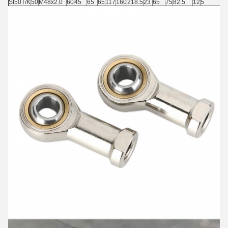
SI50T/K
50
M48x2.0
60
45
65
65
117
160
218.5
23
65
75
82.5
12
5