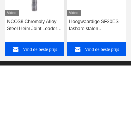
Video
Video
NCOS8 Chromoly Alloy
Hoogwaardige SF20ES-
Steel Heim Joint Loader
lasbare stalen
Slot Mannelijke
hydraulische cilinderstaaf
draadstaaf Eindlager voor
eindlager voor
Vind de beste prijs
Vind de beste prijs
4x4 Off-Road Vehicle
bouwmachines
Shaanxi Fortune Industries Co.ltd
sft@sftbearings.com
86-29-86528771
A-709 Zhengshang de Internationale Bouw, Fengcheng 8