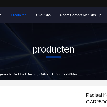
s
Producten
Over Ons
Neem Contact Met Ons Op
producten
lgewricht Rod End Bearing GAR25DO 25x42x20Mm
Radiaal K
GAR25DO