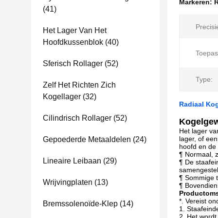
Markeren:
(41)
Precisie
Het Lager Van Het
Hoofdkussenblok
(40)
Toepas
Sferisch Rollager
(52)
Type:
Zelf Het Richten Zich
Kogellager
(32)
Radiaal Ko
Cilindrisch Rollager
(52)
Kogelgew
Het lager va
lager, of ee
Gepoederde Metaaldelen
(24)
hoofd en de 
¶ Normaal, z
Lineaire Leibaan
(29)
¶ De staafei
samengestel
¶ Sommige ty
Wrijvingplaten
(13)
¶ Bovendien,
Productoms
*. Vereist o
Bremssolenoïde-Klep
(14)
1. Staafeind
2. Het wordt