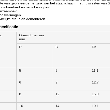
te van geplateerde het zink van het staaflichaam, het huisvesten van S
rouwbaarheid en nauwkeurigheid.
urzaamheid.
dingsvermogen.
kkelijke steun en demonteren.
pecificatie
r.
Grensdimensies
mm
D
B
DK
5
8
11.1
6
9
12.7
8
12
15.9
10
14
19.1