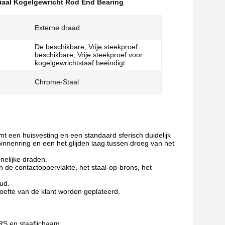
iaal Kogelgewricht Rod End Bearing
Externe draad
De beschikbare, Vrije steekproef
:
beschikbare, Vrije steekproef voor
kogelgewrichtstaaf beëindigt
Chrome-Staal
rmt een huisvesting en een standaard sferisch duidelijk
r binnenring en een het glijden laag tussen droeg van het
nelijke draden.
 de contactoppervlakte, het staal-op-brons, het
ud.
hoefte van de klant worden geplateerd.
2RS en staaflichaam.