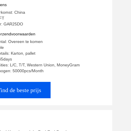
vens
rkomst: China
FT
r: GAR25DO
verzendvoorwaarden
ntal: Overeen te komen
ble
ails: Karton, pallet
-45days
ities: L/C, T/T, Western Union, MoneyGram
mogen: 50000pcs/Month
ind de beste prijs