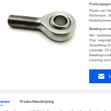
Productgege
Plaats van he
Merknaam: S
Modelnumme
Betaling en 
Min. bestelaa
Prijs: negotia
Verpakking Det
Levertijd: 20
Betalingscond
Levering ver
V
evens
Productbeschrijving