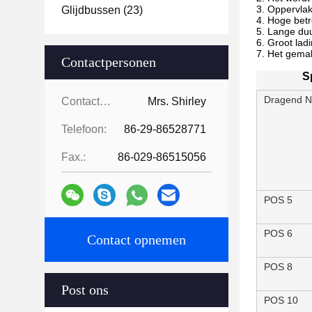
3. Oppervlak
Glijdbussen
(23)
4. Hoge bet
5. Lange du
6. Groot la
7. Het gema
Contactpersonen
S
Dragend N
Contactpersonen:
Mrs. Shirley
Telefoon:
86-29-86528771
Fax.:
86-029-86515056
POS 5
POS 6
Contact opnemen
POS 8
Post ons
POS 10