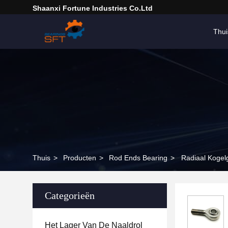
Shaanxi Fortune Industries Co.ltd
Thui
Thuis
>
Producten
>
Rod Ends Bearing
>
Radiaal Koge
Categorieën
Het Lager Van De Naaldrol