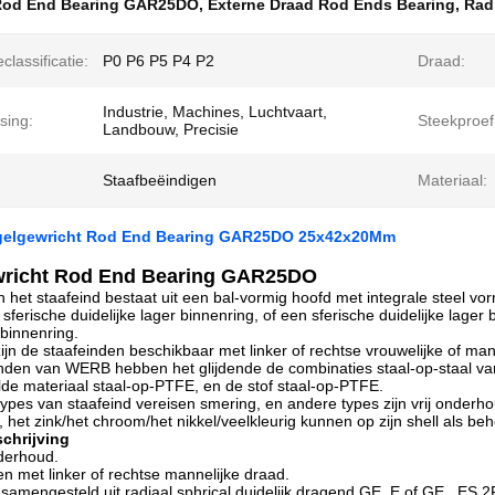
Rod End Bearing GAR25DO
,
Externe Draad Rod Ends Bearing
,
Rad
classificatie:
P0 P6 P5 P4 P2
Draad:
Industrie, Machines, Luchtvaart,
sing:
Steekproef
Landbouw, Precisie
Staafbeëindigen
Materiaal:
gelgewricht Rod End Bearing GAR25DO 25x42x20Mm
richt Rod End Bearing GAR25DO
n het staafeind bestaat uit een bal-vormig hoofd met integrale steel vo
n sferische duidelijke lager binnenring, of een sferische duidelijke lage
binnenring.
ijn de staafeinden beschikbaar met linker of rechtse vrouwelijke of man
nden van WERB hebben het glijdende de combinaties staal-op-staal van
de materiaal staal-op-PTFE, en de stof staal-op-PTFE.
pes van staafeind vereisen smering, en andere types zijn vrij onderho
 het zink/het chroom/het nikkel/veelkleurig kunnen op zijn shell als be
chrijving
nderhoud.
en met linker of rechtse mannelijke draad.
 samengesteld uit radiaal sphrical duidelijk dragend GE. E of GE. .ES 