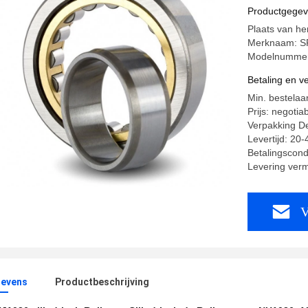
NJ1036 
Productgege
Plaats van he
Merknaam: S
Modelnummer
Betaling en 
Min. bestelaa
Prijs: negotia
Verpakking Det
Levertijd: 20
Betalingscond
Levering ver
V
evens
Productbeschrijving