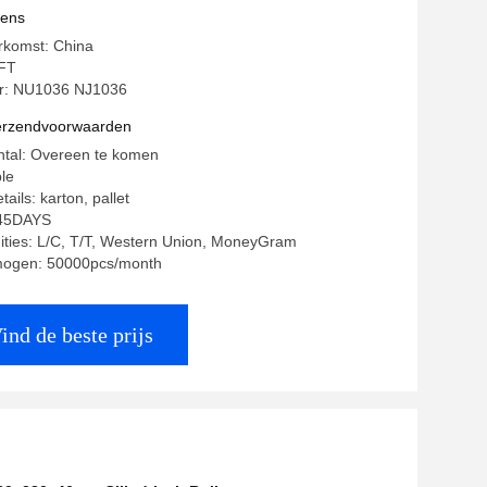
VAN ECP
vens
rkomst: China
FT
: NU1036 NJ1036
verzendvoorwaarden
ntal: Overeen te komen
ble
ails: karton, pallet
-45DAYS
ities: L/C, T/T, Western Union, MoneyGram
mogen: 50000pcs/month
ind de beste prijs