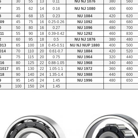
6
30
55
13
0.11
NU NJ 1076
380
560
7
35
62
14
0.16
NU NJ 1080
400
600
8
40
68
15
0.23
NU 1084
420
620
09
45
75
16
0.25-0.26
NU 1092
460
680
0
50
80
16
0.27
NU 1096
480
700
11
55
90
18
0.39-0.42
NU 1292
460
830
2
60
95
18
0.5
NU NJ 1876
380
480
1013
65
100
18
0.45-0.51
NU NJ NUP 1880
400
500
1014
70
110
20
0.61-0.7
NU 1884
420
520
5
75
115
20
0.75
NU 1964
320
440
16
80
125
22
0.88-1.05
NU 1968
340
460
 1017
85
130
22
1.05-1.1
NU 1972
360
480
18
90
140
24
1.35-1.4
NU 1988
440
600
9
95
145
24
1.45
NU 1996
480
650
0
100
150
24
1.45