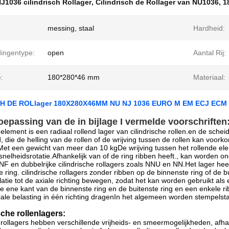
J1036 cilindrisch Rollager
,
Cilindrisch de Rollager van NU1036
,
1
messing, staal
Hardheid:
dingentype:
open
Aantal Rij:
:
180*280*46 mm
Materiaal:
CH DE ROLlager 180X280X46MM NU NJ 1036 EURO M EM ECJ ECM
oepassing van de in bijlage I vermelde voorschriften
 element is een radiaal rollend lager van cilindrische rollen.en de schei
d, die de helling van de rollen of de wrijving tussen de rollen kan voor
t een gewicht van meer dan 10 kgDe wrijving tussen het rollende elem
snelheidsrotatie.Afhankelijk van of de ring ribben heeft., kan worden on
NF en dubbelrijke cilindrische rollagers zoals NNU en NN.Het lager hee
e ring. cilindrische rollagers zonder ribben op de binnenste ring of de b
latie tot de axiale richting bewegen, zodat het kan worden gebruikt als 
e ene kant van de binnenste ring en de buitenste ring en een enkele 
ale belasting in één richting dragenIn het algemeen worden stempelst
sche rollenlagers:
 rollagers hebben verschillende vrijheids- en smeermogelijkheden, afhan