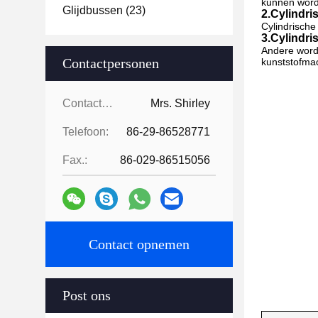
kunnen worde
Glijdbussen
(23)
2.Cylindri
Cylindrische
3.Cylindri
Andere worde
Contactpersonen
kunststofma
Contactpersonen:
Mrs. Shirley
Telefoon:
86-29-86528771
Fax.:
86-029-86515056
Contact opnemen
Post ons