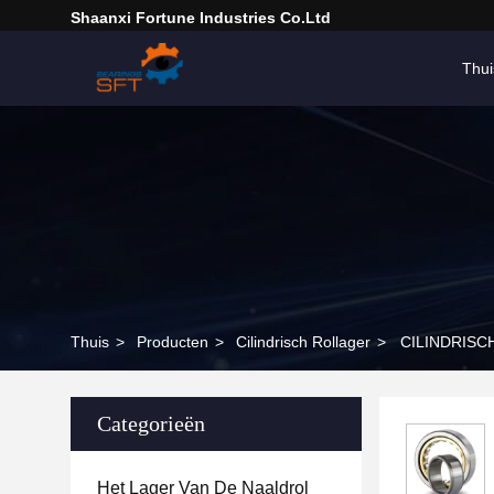
Shaanxi Fortune Industries Co.ltd
Thui
Thuis
>
Producten
>
Cilindrisch Rollager
>
CILINDRISC
Categorieën
Het Lager Van De Naaldrol