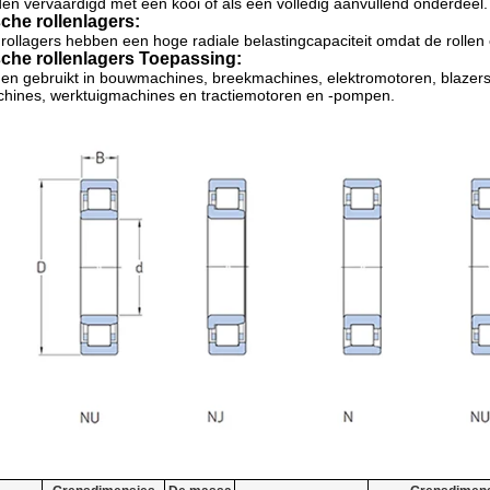
n vervaardigd met een kooi of als een volledig aanvullend onderdeel.
sche rollenlagers:
 rollagers hebben een hoge radiale belastingcapaciteit omdat de rollen 
sche rollenlagers Toepassing:
n gebruikt in bouwmachines, breekmachines, elektromotoren, blazers e
chines, werktuigmachines en tractiemotoren en -pompen.