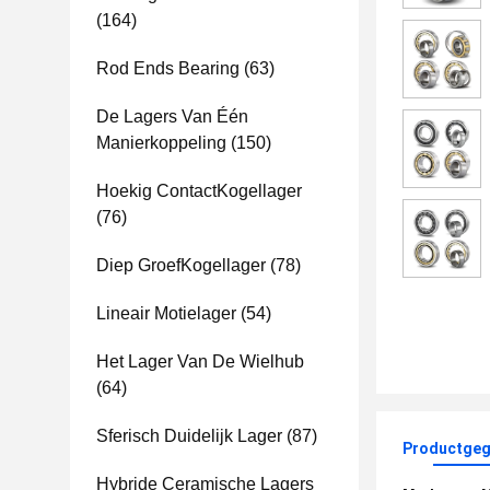
(164)
Rod Ends Bearing
(63)
De Lagers Van Één
Manierkoppeling
(150)
Hoekig ContactKogellager
(76)
Diep GroefKogellager
(78)
Lineair Motielager
(54)
Het Lager Van De Wielhub
(64)
Sferisch Duidelijk Lager
(87)
Productgeg
Hybride Ceramische Lagers