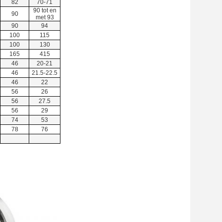
82
70-71
90 tot en
90
met 93
90
94
100
115
100
130
165
415
46
20-21
46
21.5-22.5
46
22
56
26
56
27.5
56
29
74
53
78
76