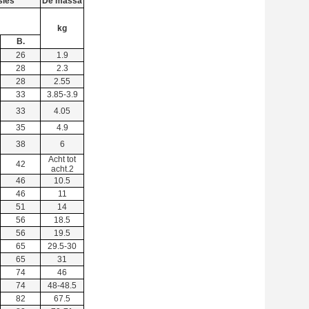
sies
De massa
kg
B.
26
1.9
28
2.3
28
2.55
33
3.85-3.9
33
4.05
35
4.9
38
6
Acht tot
42
acht.2
46
10.5
46
11
51
14
56
18.5
56
19.5
65
29.5-30
65
31
74
46
74
48-48.5
82
67.5