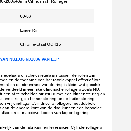
80x280x46mm Cilindrisch Rollager
60-63
Enige Rij
Chrome-Staal GCR15
 VAN NU1036 NJ1036 VAN ECP
:
dsregelaars of scheidsregelaars tussen de rollen zijn
komen en de toename van het rotatiekoppel effectief kan
ent en de steunrand van de ring is klein, wat geschikt
derverdeeld in eenrijke cilindrische rollagers zoals NU,
ft een af te scheiden structuur met een binnenste ring en
uitenste ring, de binnenste ring en de buitenste ring
een vrij eindlager.Cylindrische rollagers met dubbele
rib aan de andere kant van de ring kunnen een bepaalde
aalkooien of massieve kooien van koper legering
kelijk van de fabrikant en leverancier.Cylinderrollagers