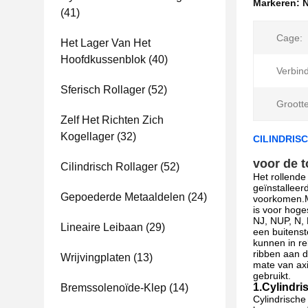
Markeren:
N
(41)
Cage:
Het Lager Van Het
Hoofdkussenblok
(40)
Verbin
Sferisch Rollager
(52)
Grootte
Zelf Het Richten Zich
Kogellager
(32)
CILINDRIS
voor de t
Cilindrisch Rollager
(52)
Het rollende
geïnstalleer
Gepoederde Metaaldelen
(24)
voorkomen.Me
is voor hoge
NJ, NUP, N, 
Lineaire Leibaan
(29)
een buitenst
kunnen in re
ribben aan d
Wrijvingplaten
(13)
mate van axi
gebruikt.
1.Cylindri
Bremssolenoïde-Klep
(14)
Cylindrische