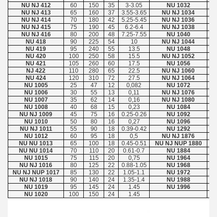
NU NJ 412
60
150
35
3-3.05
NU 1032
NU NJ 413
65
160
37
3.55-3.65
NU NJ 1034
NU NJ 414
70
180
42
5.25-5.45
NU NJ 1036
NU NJ 415
75
190
45
6.2-6.4
NU NJ 1038
NU NJ 416
80
200
48
7.25-7.55
NU 1040
NU 418
90
225
54
10
NU NJ 1044
NU 419
95
240
55
13.5
NU 1048
NU 420
100
250
58
15.5
NU NJ 1052
NU 421
105
260
60
17.5
NU 1056
NJ 422
110
280
65
22.5
NU NJ 1060
NU 424
120
310
72
27.5
NU NJ 1064
NU 1005
25
47
12
0,082
NU 1072
NU 1006
30
55
13
0,11
NU NJ 1076
NU 1007
35
62
14
0,16
NU NJ 1080
NU 1008
40
68
15
0,23
NU 1084
NU NJ 1009
45
75
16
0.25-0.26
NU 1092
NU 1010
50
80
16
0,27
NU 1096
NU NJ 1011
55
90
18
0.39-0.42
NU 1292
NU 1012
60
95
18
0,5
NU NJ 1876
NU NU 1013
65
100
18
0.45-0.51
NU NJ NUP 1880
NU NU 1014
70
110
20
0.61-0.7
NU 1884
NU 1015
75
115
20
0,75
NU 1964
NU NJ 1016
80
125
22
0.88-1.05
NU 1968
NU NJ NUP 1017
85
130
22
1.05-1.1
NU 1972
NU NJ 1018
90
140
24
1.35-1.4
NU 1988
NU 1019
95
145
24
1.45
NU 1996
NU 1020
100
150
24
1.45