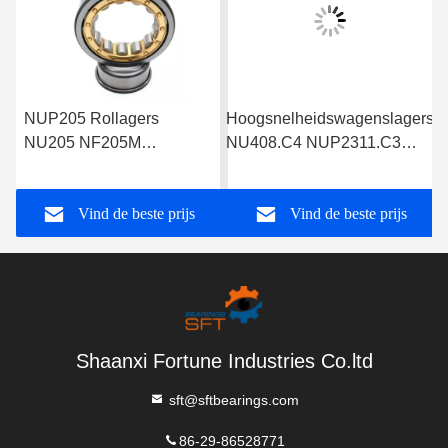
NUP205 Rollagers
Hoogsnelheidswagenslagers
NU205 NF205M
NU408.C4 NUP2311.C3
Cylindrische rollagers
Cylindrische rollagers
NJ205 NUP205
Vind de beste prijs
Vind de beste prijs
Afmetingen 25*52*15mm
Shaanxi Fortune Industries Co.ltd
sft@sftbearings.com
86-29-86528771