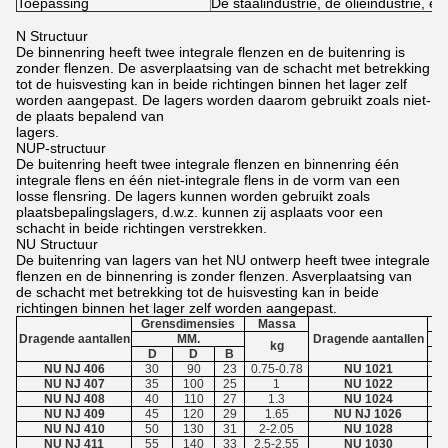
Toepassing
De staalindustrie, de olieindustrie, ect
N Structuur
De binnenring heeft twee integrale flenzen en de buitenring is
zonder flenzen. De asverplaatsing van de schacht met betrekking
tot de huisvesting kan in beide richtingen binnen het lager zelf
worden aangepast. De lagers worden daarom gebruikt zoals niet-
de plaats bepalend van
lagers.
NUP-structuur
De buitenring heeft twee integrale flenzen en binnenring één
integrale flens en één niet-integrale flens in de vorm van een
losse flensring. De lagers kunnen worden gebruikt zoals
plaatsbepalingslagers, d.w.z. kunnen zij asplaats voor een
schacht in beide richtingen verstrekken.
NU Structuur
De buitenring van lagers van het NU ontwerp heeft twee integrale
flenzen en de binnenring is zonder flenzen. Asverplaatsing van
de schacht met betrekking tot de huisvesting kan in beide
richtingen binnen het lager zelf worden aangepast.
Grensdimensies
Massa
Dragende aantallen
MM.
Dragende aantallen
kg
D
D
B
NU NJ 406
30
90
23
0.75-0.78
NU 1021
NU NJ 407
35
100
25
1
NU 1022
NU NJ 408
40
110
27
1.3
NU 1024
NU NJ 409
45
120
29
1.65
NU NJ 1026
NU NJ 410
50
130
31
2-2.05
NU 1028
NU NJ 411
55
140
33
2.5-2.55
NU 1030