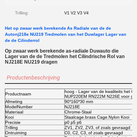
Trilling:
V1 V2 V3 V4
Het op zwaar werk berekende As Radiale van de de
Autonj218e NU219 Tredmolen van het Duwlager Lager van
de de Cilinderrol
Op zwaar werk berekende as-radiale Duwauto die
Lager van de de Tredmolen het Cilindrische Rol van
NJ218E NU219 dragen
Productenbeschrijving
hoog - Lager van de kwaliteits het C
Productnaam
NUP220EM RN222M N226E voor gra
Afmeting
90*160*30 mm
ModelNumber
NJ218E
Materiaal
Chrome-Staal
Kooi
Staalcage.brass Cage.Nylon Kooi
Precisie
p0 p5 p6
Trilling
ZV1, ZV2, ZV3, of zoals gevraagd
Ontruiming
C0, C2, C3, of zoals gevraagd