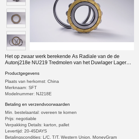
Het op zwaar werk berekende As Radiale van de de
Autonj218e NU219 Tredmolen van het Duwlager Lager
van de de Cilinderrol
Productgegevens
Plaats van herkomst: China
Merknaam: SFT
Modelnummer: NJ218E
Betaling en verzendvoorwaarden
Min. bestelaantal: overeen te komen
Prijs: negotiable
Verpakking Details: karton, pallet
Levertijd: 20-45DAYS
Betalingscondities: L/C, T/T, Western Union, MoneyGram