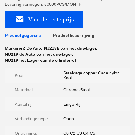
Levering vermogen: 50000PCS/MONTH
Vind de beste prijs
Productgegevens
Productbeschrijving
Markeren:
De Auto NJ218E van het duwlager
,
NU219 de Auto van het duwlager
,
NU219 het Lager van de cilinderrol
Staalcage.copper Cage.nylon
Kooi:
Kooi
Materiaal:
Chrome-Staal
Aantal rij:
Enige Rij
Verbindingentype:
Open
Ontruiming:
C0 C2 C3 C4 C5