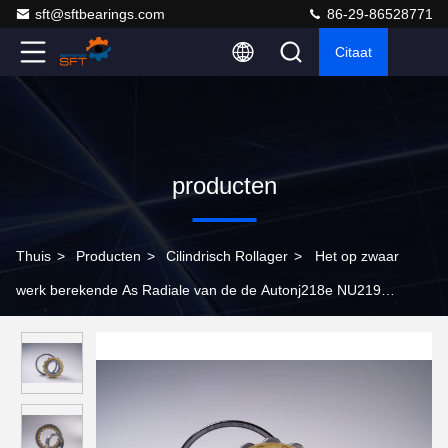
sft@sftbearings.com
86-29-86528771
Citaat
producten
Thuis
>
Producten
>
Cilindrisch Rollager
>
Het op zwaar
werk berekende As Radiale van de de Autonj218e NU219
Tredmolen van het Duwlager Lager van de de Cilinderrol