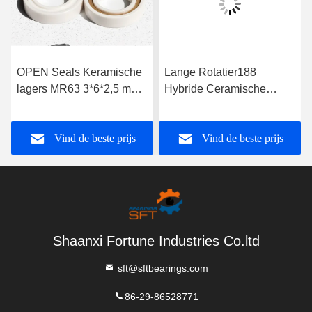
OPEN Seals Keramische
Lange Rotatier188
lagers MR63 3*6*2,5 mm
Hybride Ceramische
voor toepassingen in een
Lagers 10 Balr188
enkele rij
Ceramisch Lager
Vind de beste prijs
Vind de beste prijs
Shaanxi Fortune Industries Co.ltd
sft@sftbearings.com
86-29-86528771