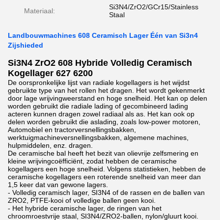
Si3N4/ZrO2/GCr15/Stainless
Materiaal:
Staal
Landbouwmachines 608 Ceramisch Lager Één van Si3n4
Zijshieded
Si3N4 ZrO2 608 Hybride Volledig Ceramisch
Kogellager 627 6200
De oorspronkelijke lijst van radiale kogellagers is het wijdst
gebruikte type van het rollen het dragen. Het wordt gekenmerkt
door lage wrijvingweerstand en hoge snelheid. Het kan op delen
worden gebruikt die radiale lading of gecombineerd lading
acteren kunnen dragen zowel radiaal als as. Het kan ook op
delen worden gebruikt die aslading, zoals low-power motoren,
Automobiel en tractorversnellingsbakken,
werktuigmachineversnellingsbakken, algemene machines,
hulpmiddelen, enz. dragen.
De ceramische bal heeft het bezit van olievrije zelfsmering en
kleine wrijvingcoëfficiënt, zodat hebben de ceramische
kogellagers een hoge snelheid. Volgens statistieken, hebben de
ceramische kogellagers een roterende snelheid van meer dan
1,5 keer dat van gewone lagers.
- Volledig ceramisch lager, SI3N4 of de rassen en de ballen van
ZRO2, PTFE-kooi of volledige ballen geen kooi.
- Het hybride ceramische lager, de ringen van het
chroomroestvrije staal, SI3N4/ZRO2-ballen, nylon/gluurt kooi.