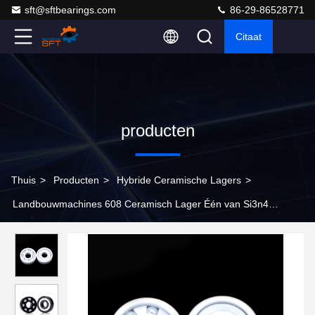
sft@sftbearings.com
86-29-86528771
Citaat
producten
Thuis
>
Producten
>
Hybride Ceramische Lagers
>
Landbouwmachines 608 Ceramisch Lager Één van Si3n4
Zijshieded