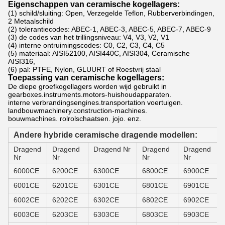
Eigenschappen van ceramische kogellagers:
(1) schild/sluiting: Open, Verzegelde Teflon, Rubberverbindingen,
2 Metaalschild
(2) tolerantiecodes: ABEC-1, ABEC-3, ABEC-5, ABEC-7, ABEC-9
(3) de codes van het trillingsniveau: V4, V3, V2, V1
(4) interne ontruimingscodes: C0, C2, C3, C4, C5
(5) materiaal: AISI52100, AISI440C, AISI304, Ceramische
AISI316,
(6) pal: PTFE, Nylon, GLUURT of Roestvrij staal
Toepassing van ceramische kogellagers:
De diepe groefkogellagers worden wijd gebruikt in
gearboxes.instruments.motors-huishoudapparaten.
interne verbrandingsengines.transportation voertuigen.
landbouwmachinery.construction-machines.
bouwmachines. rolrolschaatsen. jojo. enz.
Andere hybride ceramische dragende modellen:
Dragend
Dragend
Dragend Nr
Dragend
Dragend
Nr
Nr
Nr
Nr
6000CE
6200CE
6300CE
6800CE
6900CE
6001CE
6201CE
6301CE
6801CE
6901CE
6002CE
6202CE
6302CE
6802CE
6902CE
6003CE
6203CE
6303CE
6803CE
6903CE