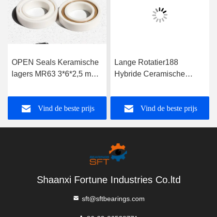
OPEN Seals Keramische
Lange Rotatier188
lagers MR63 3*6*2,5 mm
Hybride Ceramische
voor toepassingen in een
Lagers 10 Balr188
enkele rij
Ceramisch Lager
Vind de beste prijs
Vind de beste prijs
Shaanxi Fortune Industries Co.ltd
sft@sftbearings.com