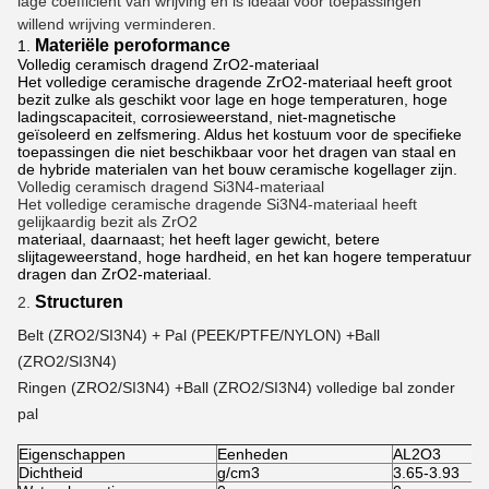
lage coëfficiënt van wrijving en is ideaal voor toepassingen
willend wrijving verminderen.
Materiële peroformance
1.
Volledig ceramisch dragend ZrO2-materiaal
Het volledige ceramische dragende ZrO2-materiaal heeft groot
bezit zulke als geschikt voor lage en hoge temperaturen, hoge
ladingscapaciteit, corrosieweerstand, niet-magnetische
geïsoleerd en zelfsmering. Aldus het kostuum voor de specifieke
toepassingen die niet beschikbaar voor het dragen van staal en
de hybride materialen van het bouw ceramische kogellager zijn.
Volledig ceramisch dragend Si3N4-materiaal
Het volledige ceramische dragende Si3N4-materiaal heeft
gelijkaardig bezit als ZrO2
materiaal, daarnaast; het heeft lager gewicht, betere
slijtageweerstand, hoge hardheid, en het kan hogere temperatuur
dragen dan ZrO2-materiaal.
Structuren
2.
Belt (ZRO2/SI3N4) + Pal (PEEK/PTFE/NYLON) +Ball
(ZRO2/SI3N4)
Ringen (ZRO2/SI3N4) +Ball (ZRO2/SI3N4) volledige bal zonder
pal
Eigenschappen
Eenheden
AL2O3
Z
Dichtheid
g/cm3
3.65-3.93
5