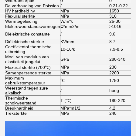
Waterabsorptie
0
0
0
De verhouding van Poission
/
0.21-0.22
0
HV hardheid hv
MPa
1650
1
Flexural sterkte
MPa
310
9
Warmtegeleiding
W/m*k
26-30
2
Elektroweerstandsvermogen
Ω*mm2/m
>1016
>
Diëlektrische constante
/
9.6
2
Diëlektrische sterkte
KV/mm
8.7
9
Coefficientof thermische
10-16/k
7.9-8.5
1
uitbreiding
Mod. van modulus van
GPa
280-340
2
elasticiteit jongelui
MPa
230
2
Flexural sterkte (700℃)
Samenpersende sterkte
MPa
2200
2
Maximum
℃
1750
1
gebruikstemperatuur
Weerstand tegen zure
/
hoog
h
alkalisch
Thermische
T (℃)
180-220
2
schokweerstand
Breukhardheid
MPa*m1/2
4.2
1
Treksterkte
MPa
248
2