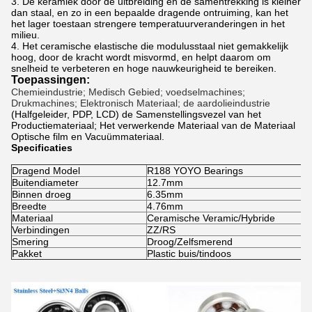
3. De keramiek door de uitbreiding en de samentrekking is kleiner
dan staal, en zo in een bepaalde dragende ontruiming, kan het
het lager toestaan strengere temperatuurveranderingen in het
milieu.
4. Het ceramische elastische die modulusstaal niet gemakkelijk
hoog, door de kracht wordt misvormd, en helpt daarom om
snelheid te verbeteren en hoge nauwkeurigheid te bereiken.
Toepassingen:
Chemieindustrie; Medisch Gebied; voedselmachines;
Drukmachines; Elektronisch Materiaal; de aardolieindustrie
(Halfgeleider, PDP, LCD) de Samenstellingsvezel van
het
Productiemateriaal; Het verwerkende Materiaal van de Materiaal
Optische film en Vacuümmateriaal.
Specificaties
Dragend Model
R188 YOYO Bearings
Buitendiameter
12.7mm
Binnen droeg
6.35mm
Breedte
4.76mm
Materiaal
Ceramische Veramic/Hybride
Verbindingen
ZZ/RS
Smering
Droog/Zelfsmerend
Pakket
Plastic buis/tindoos