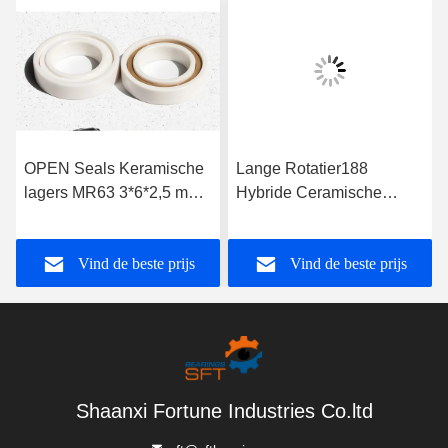
OPEN Seals Keramische
Lange Rotatier188
lagers MR63 3*6*2,5 mm
Hybride Ceramische
voor toepassingen in een
Lagers 10 Balr188
enkele rij
Ceramisch Lager
Vind de beste prijs
Vind de beste prijs
Shaanxi Fortune Industries Co.ltd