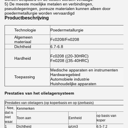
5) De meeste moeilijke metalen en verbindingen,
pseudolegeringen, poreuze materialen kunnen alleen door
poedermetallurgie worden vervaardigd
Productbeschrijving
Technologie
Poedermetallurgie
Algemeen
Fc0208/Fn0208
materiaal
Dichtheid
6.7-6.8
Fc0208 ((20-30HRC)
Hardheid
Fn0208 ((35-40HRC)
Medische apparaten en instrumenten
Hardwaregebied
Toepassing
Automobiele industrie
Huishoudelijke apparaten
Prestaties van het olielagersysteem
Prestaties van olielagers (op koperbasis en op ijzerbasis)
- Nee,
Kenmerken
dat is
op basis van
op
niet
Toon aan
Eenheid
koper
ij
waar.
1
Dichtheid
g/cm3
6.5-7.2
6.