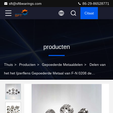
sft@sftbearings.com
86-29-86528771
Citaat
producten
Thuis
>
Producten
>
Gepoederde Metaaldelen
>
Delen van
het het Ijzerflens Gepoederde Metaal van F-N 0208 de
Gesinterde voor Hardwaregebied