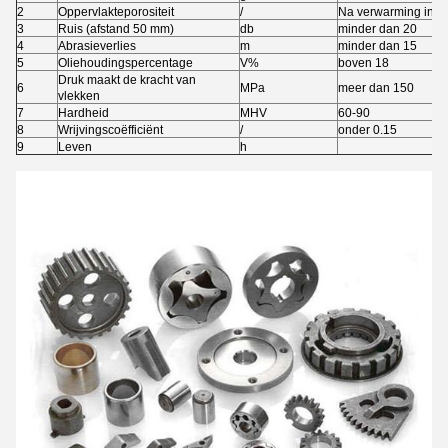
2
Oppervlakteporositeit
/
Na verwarming in sm
3
Ruis (afstand 50 mm)
db
minder dan 20
4
Abrasieverlies
m
minder dan 15
5
Oliehoudingspercentage
V%
boven 18
Druk maakt de kracht van
6
MPa
meer dan 150
me
vlekken
7
Hardheid
MHV
60-90
60
8
Wrijvingscoëfficiënt
/
onder 0.15
on
9
Leven
h
bo