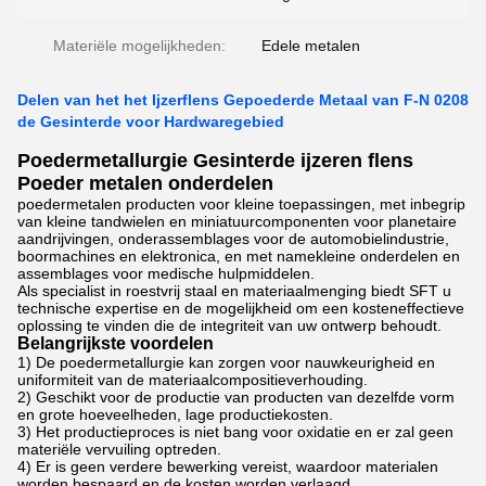
Materiële mogelijkheden:
Edele metalen
Delen van het het Ijzerflens Gepoederde Metaal van F-N 0208
de Gesinterde voor Hardwaregebied
Poedermetallurgie Gesinterde ijzeren flens
Poeder metalen onderdelen
poedermetalen producten voor kleine toepassingen, met inbegrip
van kleine tandwielen en miniatuurcomponenten voor planetaire
aandrijvingen, onderassemblages voor de automobielindustrie,
boormachines en elektronica, en met namekleine onderdelen en
assemblages voor medische hulpmiddelen.
Als specialist in roestvrij staal en materiaalmenging biedt SFT u
technische expertise en de mogelijkheid om een kosteneffectieve
oplossing te vinden die de integriteit van uw ontwerp behoudt.
Belangrijkste voordelen
1) De poedermetallurgie kan zorgen voor nauwkeurigheid en
uniformiteit van de materiaalcompositieverhouding.
2) Geschikt voor de productie van producten van dezelfde vorm
en grote hoeveelheden, lage productiekosten.
3) Het productieproces is niet bang voor oxidatie en er zal geen
materiële vervuiling optreden.
4) Er is geen verdere bewerking vereist, waardoor materialen
worden bespaard en de kosten worden verlaagd.