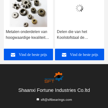
Metalen onderdelen van
Delen die van het
hoogwaardige kwaliteit
Koolstofstaal de
van koolstofstaal in
Gepoederde Metaal de
poedervorm
Metallurgietoestellen
Vind de beste prijs
Vind de beste prijs
vormen van het
Afgietselpoeder
Shaanxi Fortune Industries Co.ltd
sft@sftbearings.com