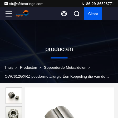
sft@sftbearings.com
86-29-86528771
Citaat
producten
Thuis
>
Producten
>
Gepoederde Metaaldelen
>
OWC612GXRZ poedermetallurgie Één Koppeling die van de
Maniernaald OWC612GXLZ dragen