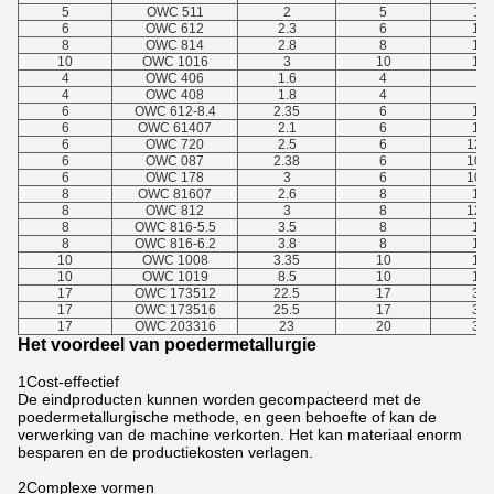
5
OWC 511
2
5
11
6
OWC 612
2.3
6
12
8
OWC 814
2.8
8
14
10
OWC 1016
3
10
16
4
OWC 406
1.6
4
8
4
OWC 408
1.8
4
8
6
OWC 612-8.4
2.35
6
12
6
OWC 61407
2.1
6
14
6
OWC 720
2.5
6
12.7
6
OWC 087
2.38
6
10.2
6
OWC 178
3
6
10.2
8
OWC 81607
2.6
8
16
8
OWC 812
3
8
12.7
8
OWC 816-5.5
3.5
8
16
8
OWC 816-6.2
3.8
8
16
10
OWC 1008
3.35
10
16
10
OWC 1019
8.5
10
19
17
OWC 173512
22.5
17
35
17
OWC 173516
25.5
17
35
17
OWC 203316
23
20
33
Het voordeel van poedermetallurgie
1Cost-effectief
De eindproducten kunnen worden gecompacteerd met de
poedermetallurgische methode, en geen behoefte of kan de
verwerking van de machine verkorten. Het kan materiaal enorm
besparen en de productiekosten verlagen.
2Complexe vormen