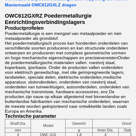
Maniernaald OWC612GXLZ dragen
OWC612GXRZ Poedermetallurgie
Eenrichtingsverbindingslagers
Productprofielen
Poedermetallurgie is een mengsel van metaalpoeder en niet-
metaalpoeder als grondstof.
Het poedermetallurgisch proces kan honderden onderdelen van
verschillende soorten produceren.en kan structurele onderdelen
ontwerpen en produceren met complexe geometrische vormen
en hoge mechanische eigenschappen en precisievereistenOnder
de poedermetallurgische materialen vallen: roestvrij staal,
koperbasis, ijzerbasis. Onder de producten vallen onderdelen
voor elektrisch gereedschap, met olie geïmpregneerde lagers,
tandwielen, speciale delen, elektrische onderdelen,medische
apparatuur, slotonderdelen, onderdelen van roestvrij staal,
onderdelen van tuinwerktuigen, autoonderdelen, onderdelen van
mechanische transmissie, hardware-accessoires, enz.De
producten zijn nauw op elkaar afgestemd met binnenlandse en
buitenlandse fabrikanten van mechanische onderdelen, waarvan
de meeste worden geëxporteerd naar ontwikkelde landen zoals
Europa en Amerika.
Technische parameter
Shaft Dia.
Gewicht
Grootte
Model
mm
g
Inner Dia.
Outer D
4
OWC 410
1.8
4
10