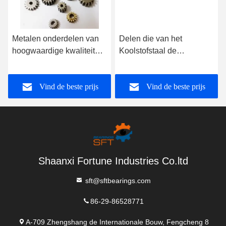
Metalen onderdelen van
Delen die van het
hoogwaardige kwaliteit
Koolstofstaal de
van koolstofstaal in
Gepoederde Metaal de
poedervorm
Metallurgietoestellen
Vind de beste prijs
Vind de beste prijs
vormen van het
Afgietselpoeder
Shaanxi Fortune Industries Co.ltd
sft@sftbearings.com
86-29-86528771
A-709 Zhengshang de Internationale Bouw, Fengcheng 8