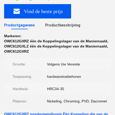
Vind de beste prijs
Productgegevens
Productbeschrijving
Markeren:
OWC612GXRZ één de Koppelingslager van de Maniernaald
,
OWC612GXLZ één de Koppelingslager van de Maniernaald
,
OWC612GXRZ
Grootte:
Volgens Uw Vereiste
Toepassing:
hardwaretoebehoren
Hardheid:
HRC34-35
Plateren:
Nickeling, Chroming, PVD, Dacromet.
OWC612GXRZ poedermetallurgie Één Koppeling die van de